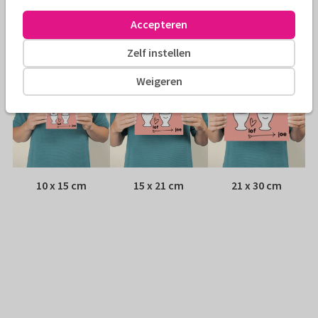
Adres:
Achterop de kaart
Accepteren
Formaten
Zelf instellen
Weigeren
10 x 15 cm
15 x 21 cm
21 x 30 cm