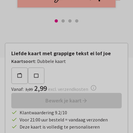
Liefde kaart met grappige tekst ei lof joe
Vanaf:
€ 2,99
excl. verzendkosten
Kaartsoort
:
Dubbele kaart
2,99
Vanaf
:
excl. verzendkosten
3,09
Bewerk je kaart
Klantwaardering 9.2/10
Voor 21:00 uur besteld = vandaag verzonden
Deze kaart is volledig te personaliseren