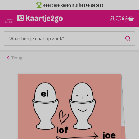
Ga
Meerdere keren als beste getest
naar
de
MENU
inhoud
Terug