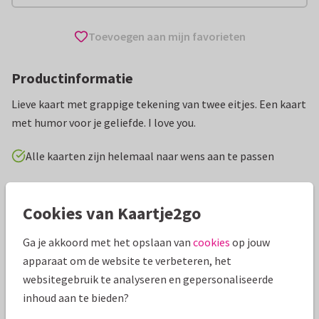
Toevoegen aan mijn favorieten
Productinformatie
Lieve kaart met grappige tekening van twee eitjes. Een kaart
met humor voor je geliefde. I love you.
Alle kaarten zijn helemaal naar wens aan te passen
Wenskaarten
Zus&ik
Grappig
Vriendschap
Ik
Cookies van Kaartje2go
Specificaties bij deze kaart
Ga je akkoord met het opslaan van
cookies
op jouw
apparaat om de website te verbeteren, het
Papiersoort:
Kies uit 6 luxe papiersoorten
websitegebruik te analyseren en gepersonaliseerde
inhoud aan te bieden?
Envelop:
Witte vensterenvelop