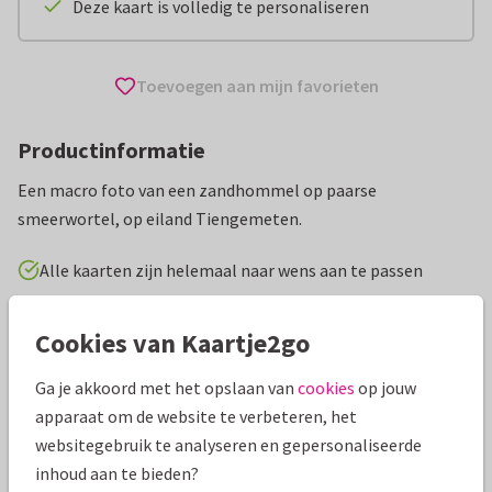
Deze kaart is volledig te personaliseren
Toevoegen aan mijn favorieten
Productinformatie
Een macro foto van een zandhommel op paarse
smeerwortel, op eiland Tiengemeten.
Alle kaarten zijn helemaal naar wens aan te passen
Wenskaarten
EIS Kenniscentrum Insecten
Dieren
Cookies van Kaartje2go
Ga je akkoord met het opslaan van
cookies
op jouw
Specificaties bij deze kaart
apparaat om de website te verbeteren, het
Papiersoort:
Kies uit 6 luxe papiersoorten
websitegebruik te analyseren en gepersonaliseerde
inhoud aan te bieden?