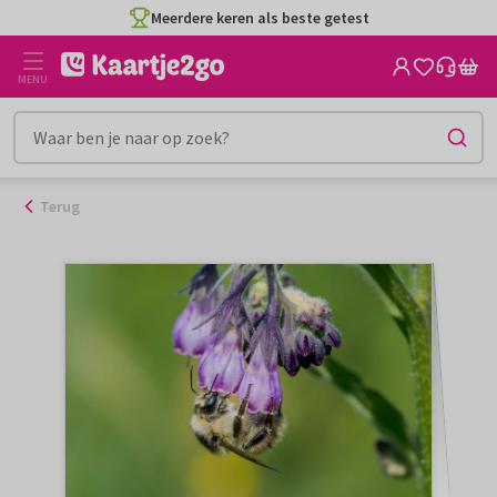
Ga
Meerdere keren als beste getest
naar
de
MENU
inhoud
Terug