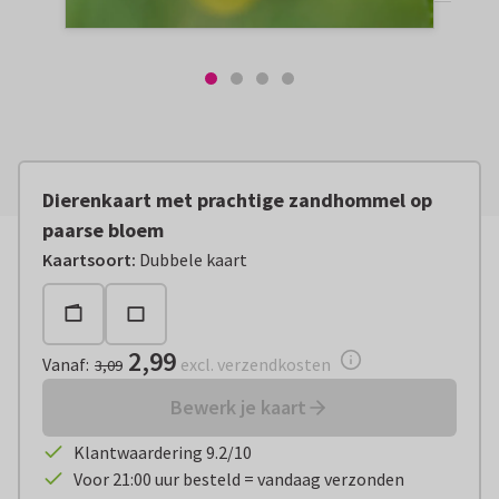
Dierenkaart met prachtige zandhommel op
paarse bloem
Vanaf:
€ 2,99
excl. verzendkosten
Kaartsoort
:
Dubbele kaart
2,99
Vanaf
:
excl. verzendkosten
3,09
Bewerk je kaart
Klantwaardering 9.2/10
Voor 21:00 uur besteld = vandaag verzonden