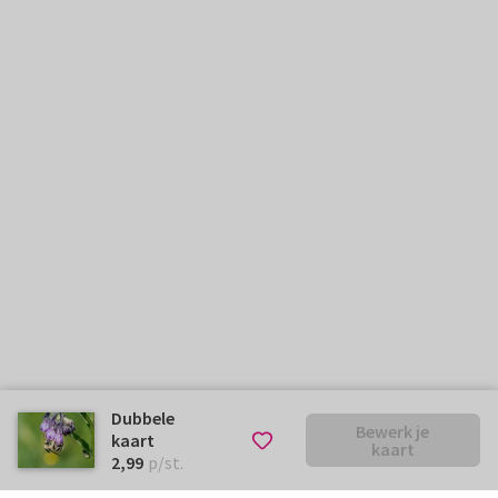
Dubbele
Bewerk je
kaart
kaart
€ 2,99
p/st.
2,99
p/st.