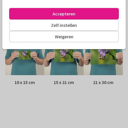
Envelop:
Witte vensterenvelop
Accepteren
Adres:
Achterop de kaart
Zelf instellen
Formaten
Weigeren
10 x 15 cm
15 x 21 cm
21 x 30 cm