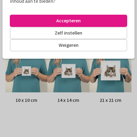
inhoud aan te bieden?
Envelop:
Witte vensterenvelop
Accepteren
Adres:
Achterop de kaart
Zelf instellen
Formaten
Weigeren
10 x 10 cm
14 x 14 cm
21 x 21 cm