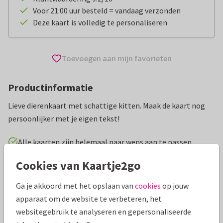
Voor 21:00 uur besteld = vandaag verzonden
Deze kaart is volledig te personaliseren
Toevoegen aan mijn favorieten
Productinformatie
Lieve dierenkaart met schattige kitten. Maak de kaart nog
persoonlijker met je eigen tekst!
Alle kaarten zijn helemaal naar wens aan te passen
Cookies van Kaartje2go
Wenskaarten
Redactie Kaartje2go
Dieren
Kat
Ga je akkoord met het opslaan van
cookies
op jouw
Specificaties bij deze kaart
apparaat om de website te verbeteren, het
websitegebruik te analyseren en gepersonaliseerde
Papiersoort:
Kies uit 6 luxe papiersoorten