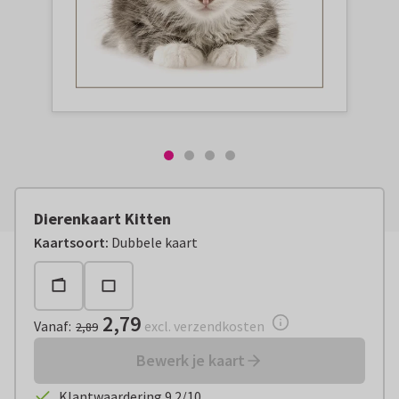
Dierenkaart Kitten
Vanaf:
€ 2,79
excl. verzendkosten
Kaartsoort
:
Dubbele kaart
2,79
Vanaf
:
excl. verzendkosten
2,89
Bewerk je kaart
Klantwaardering 9.2/10