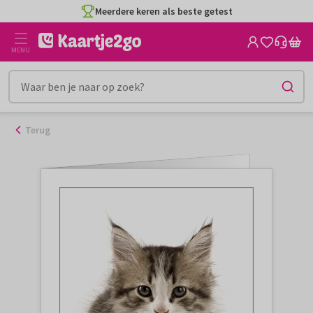
Ga
Meerdere keren als beste getest
naar
de
MENU
inhoud
Terug