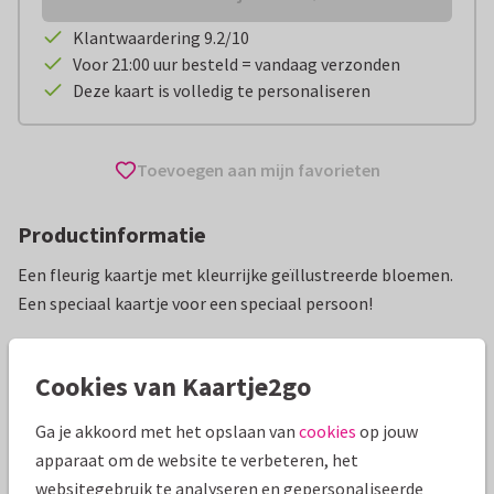
Klantwaardering 9.2/10
Voor 21:00 uur besteld = vandaag verzonden
Deze kaart is volledig te personaliseren
Toevoegen aan mijn favorieten
Productinformatie
Een fleurig kaartje met kleurrijke geïllustreerde bloemen.
Een speciaal kaartje voor een speciaal persoon!
Alle kaarten zijn helemaal naar wens aan te passen
Cookies van Kaartje2go
Wenskaarten
Paperhugs - by Lidy
Ga je akkoord met het opslaan van
cookies
op jouw
apparaat om de website te verbeteren, het
Specificaties bij deze kaart
websitegebruik te analyseren en gepersonaliseerde