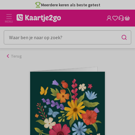
Ga
Meerdere keren als beste getest
naar
de
MENU
inhoud
Terug