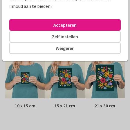
inhoud aan te bieden?
Papiersoort:
Kies uit 6 luxe papiersoorten
Envelop:
Witte vensterenvelop
Accepteren
Zelf instellen
Adres:
Achterop de kaart
Weigeren
Formaten
10 x 15 cm
15 x 21 cm
21 x 30 cm