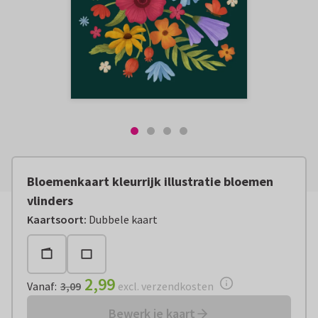
Bloemenkaart kleurrijk illustratie bloemen
vlinders
Vanaf:
€ 2,99
excl. verzendkosten
Kaartsoort
:
Dubbele kaart
2,99
Vanaf
:
3,09
excl. verzendkosten
Bewerk je kaart