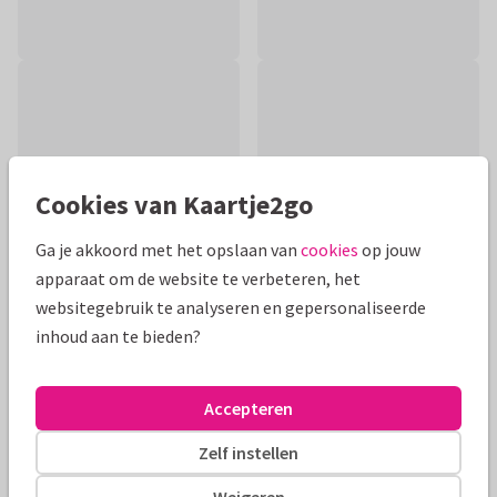
Cookies van Kaartje2go
Ga je akkoord met het opslaan van
cookies
op jouw
apparaat om de website te verbeteren, het
websitegebruik te analyseren en gepersonaliseerde
inhoud aan te bieden?
Productinformatie
Toffe verjaardagskaart om de jarige te feliciteren. Feestelijke
Accepteren
kaart met humor.
Zelf instellen
Alle kaarten zijn helemaal naar wens aan te passen
Weigeren