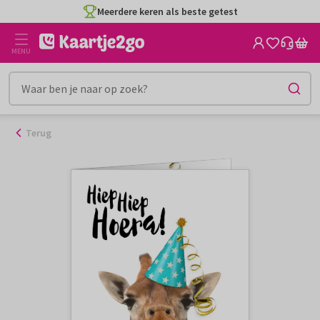
Ga
Meerdere keren als beste getest
naar
de
MENU
inhoud
Terug