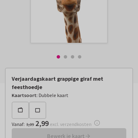
Verjaardagskaart grappige giraf met
feesthoedje
Vanaf:
€ 2,99
excl. verzendkosten
Kaartsoort
:
Dubbele kaart
2,99
Vanaf
:
excl. verzendkosten
3,09
Bewerk je kaart