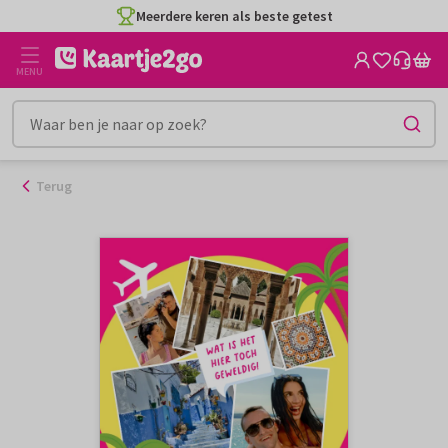
Ga
Meerdere keren als beste getest
naar
de
MENU
inhoud
Terug