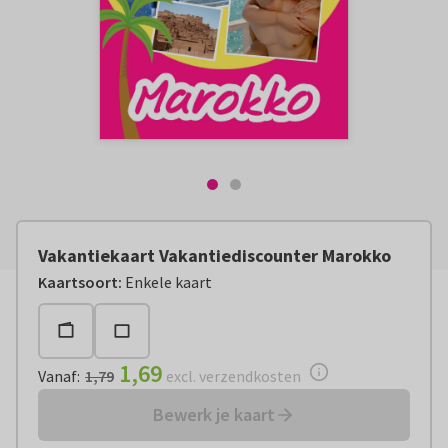
Vakantiekaart Vakantiediscounter Marokko
Vanaf:
€ 1,69
excl. verzendkosten
Kaartsoort
:
Enkele kaart
1,69
Vanaf
:
1,79
excl. verzendkosten
Bewerk je kaart