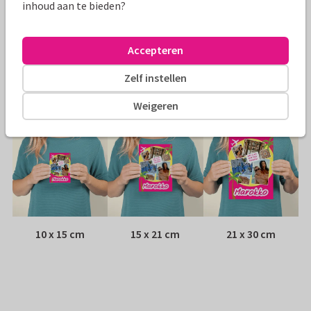
Papiersoort:
Glans
inhoud aan te bieden?
Envelop:
Geen, verzonden als ansichtkaart
Accepteren
Adres:
Achterop de kaart
Zelf instellen
Formaten
Weigeren
10 x 15 cm
15 x 21 cm
21 x 30 cm