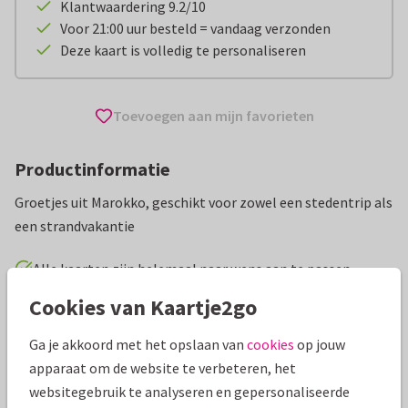
Klantwaardering 9.2/10
Voor 21:00 uur besteld = vandaag verzonden
Deze kaart is volledig te personaliseren
Toevoegen aan mijn favorieten
Productinformatie
Groetjes uit Marokko, geschikt voor zowel een stedentrip als
een strandvakantie
Alle kaarten zijn helemaal naar wens aan te passen
Cookies van Kaartje2go
Vakantiekaarten
Vakantiediscounter
Groeten uit...
Ga je akkoord met het opslaan van
cookies
op jouw
apparaat om de website te verbeteren, het
Specificaties bij deze kaart
websitegebruik te analyseren en gepersonaliseerde