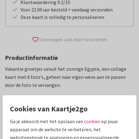
Klantwaardering 9.2/10
Voor 21:00 uur besteld = vandaag verzonden
Deze kaart is volledig te personaliseren
Toevoegen aan mijn favorieten
Productinformatie
Vakantie groetjes vanuit het zonnige Egypte, een collage
kaart met 6 foto's, geheel naar eigen wens aan te passen
door de foto te vervangen.
Alle kaarten zijn helemaal naar wens aan te passen
Cookies van Kaartje2go
Vakantiekaarten
Vakantiediscounter
Groeten uit...
Ga je akkoord met het opslaan van
cookies
op jouw
apparaat om de website te verbeteren, het
Specificaties bij deze kaart
websitegebruik te analyseren en gepersonaliseerde