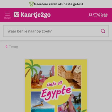
Ga
Meerdere keren als beste getest
naar
de
MENU
inhoud
Terug