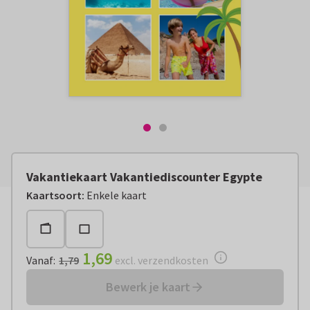
Vakantiekaart Vakantiediscounter Egypte
Vanaf:
€ 1,69
excl. verzendkosten
Kaartsoort
:
Enkele kaart
1,69
Vanaf
:
1,79
excl. verzendkosten
Bewerk je kaart