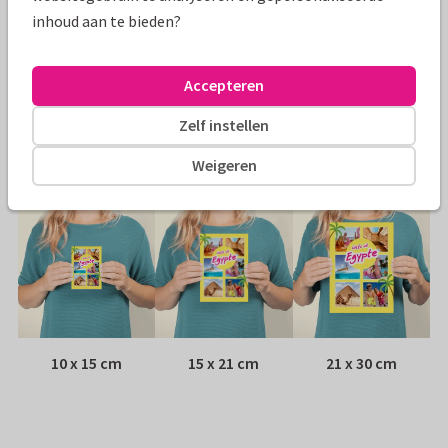
inhoud aan te bieden?
Papiersoort:
Glans
Envelop:
Geen, verzonden als ansichtkaart
Accepteren
Zelf instellen
Adres:
Achterop de kaart
Weigeren
Formaten
10 x 15 cm
15 x 21 cm
21 x 30 cm