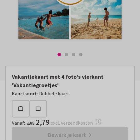
Vakantiekaart met 4 foto's vierkant
'Vakantiegroetjes'
Vanaf:
€ 2,79
excl. verzendkosten
Kaartsoort
:
Dubbele kaart
2,79
Vanaf
:
excl. verzendkosten
2,89
Bewerk je kaart