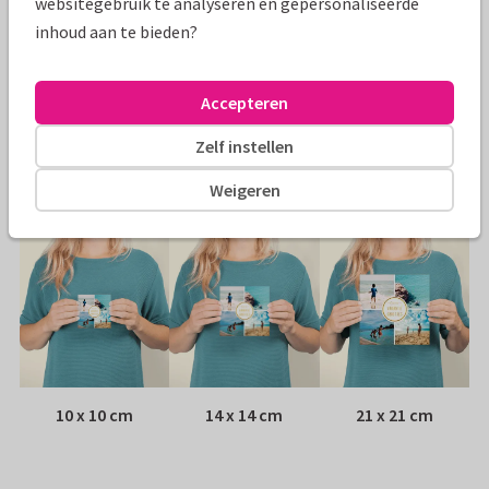
websitegebruik te analyseren en gepersonaliseerde
Specificaties bij deze kaart
inhoud aan te bieden?
Papiersoort:
Kies uit 6 luxe papiersoorten
Accepteren
Envelop:
Witte vensterenvelop
Zelf instellen
Adres:
Achterop de kaart
Weigeren
Formaten
10 x 10 cm
14 x 14 cm
21 x 21 cm