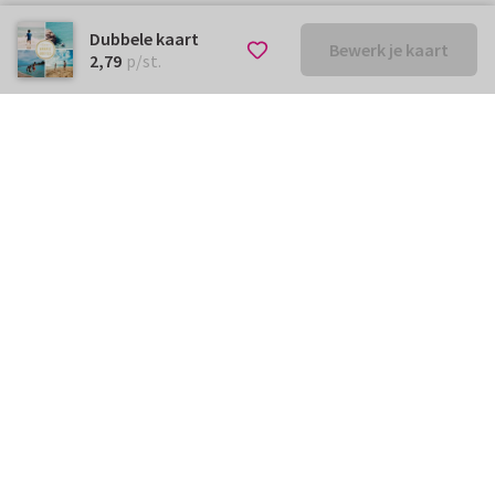
Dubbele kaart
Bewerk je kaart
€ 2,79
p/st.
2,79
p/st.
Kunnen we je ergens mee
helpen?
Neem gerust contact met ons op.
info@kaartje2go.be
Meestgestelde vragen
Klantenservice