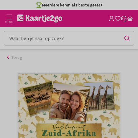
Ga
Meerdere keren als beste getest
naar
de
MENU
inhoud
Terug