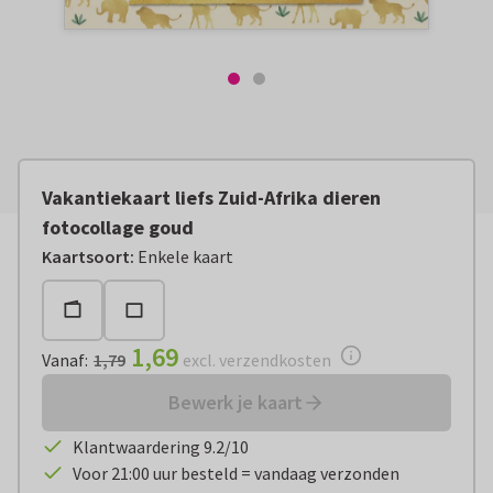
Vakantiekaart liefs Zuid-Afrika dieren
fotocollage goud
Vanaf:
€ 1,69
excl. verzendkosten
Kaartsoort
:
Enkele kaart
1,69
Vanaf
:
1,79
excl. verzendkosten
Bewerk je kaart
Klantwaardering 9.2/10
Voor 21:00 uur besteld = vandaag verzonden