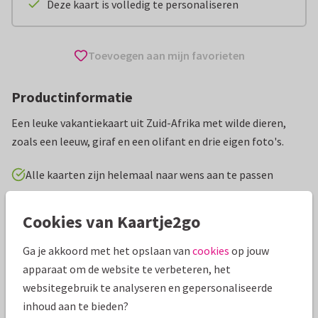
Deze kaart is volledig te personaliseren
Toevoegen aan mijn favorieten
Productinformatie
Een leuke vakantiekaart uit Zuid-Afrika met wilde dieren,
zoals een leeuw, giraf en een olifant en drie eigen foto's.
Alle kaarten zijn helemaal naar wens aan te passen
Vakantiekaarten
Paperhugs - by Lidy
Groeten uit...
Cookies van Kaartje2go
Ga je akkoord met het opslaan van
cookies
op jouw
Specificaties bij deze kaart
apparaat om de website te verbeteren, het
Papiersoort:
Glans
websitegebruik te analyseren en gepersonaliseerde
inhoud aan te bieden?