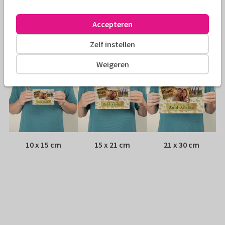
Envelop:
Geen, verzonden als ansichtkaart
Accepteren
Adres:
Achterop de kaart
Zelf instellen
Formaten
Weigeren
10 x 15 cm
15 x 21 cm
21 x 30 cm