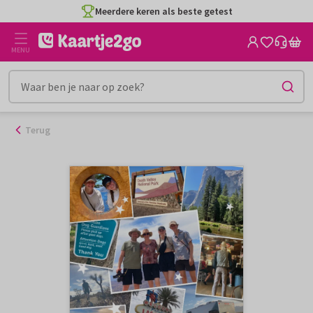
Ga
Meerdere keren als beste getest
naar
de
MENU
inhoud
Terug