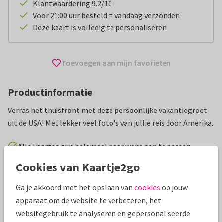
Klantwaardering 9.2/10
Voor 21:00 uur besteld = vandaag verzonden
Deze kaart is volledig te personaliseren
Toevoegen aan mijn favorieten
Productinformatie
Verras het thuisfront met deze persoonlijke vakantiegroet
uit de USA! Met lekker veel foto's van jullie reis door Amerika.
Alle kaarten zijn helemaal naar wens aan te passen
Cookies van Kaartje2go
Vakantiekaarten
Kaatje's Design
Verenigde Staten
Ga je akkoord met het opslaan van
cookies
op jouw
apparaat om de website te verbeteren, het
Specificaties bij deze kaart
websitegebruik te analyseren en gepersonaliseerde