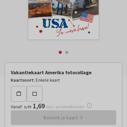
Vakantiekaart Amerika fotocollage
Vanaf:
€ 1,69
excl. verzendkosten
Kaartsoort
:
Enkele kaart
1,69
Vanaf
:
excl. verzendkosten
1,79
Bewerk je kaart