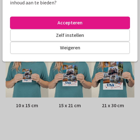
Papiersoort:
Glans
inhoud aan te bieden?
Envelop:
Geen, verzonden als ansichtkaart
Accepteren
Adres:
Achterop de kaart
Zelf instellen
Formaten
Weigeren
10 x 15 cm
15 x 21 cm
21 x 30 cm