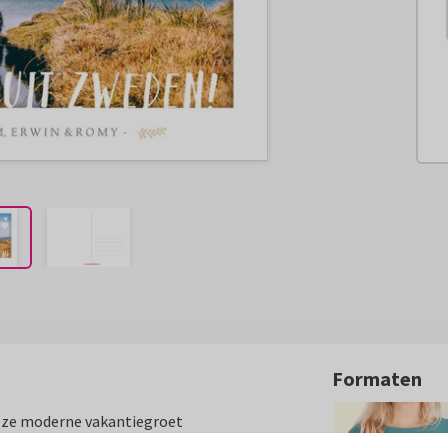
Formaten
deze moderne vakantiegroet
...], en eigen namen.