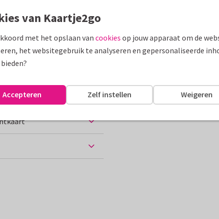
kies van Kaartje2go
assen
akkoord met het opslaan van
cookies
op jouw apparaat om de webs
eren, het websitegebruik te analyseren en gepersonaliseerde inh
 bieden?
10 x 15 cm
Accepteren
Zelf instellen
Weigeren
chtkaart