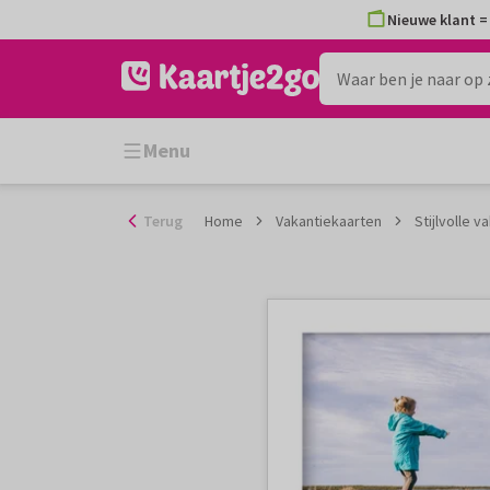
Ga
Nieuwe klant = 
naar
de
inhoud
Menu
Terug
Home
Vakantiekaarten
Stijlvolle 