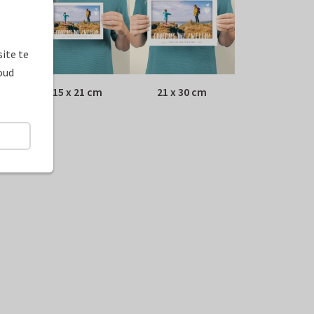
ite te
oud
15 x 21 cm
21 x 30 cm