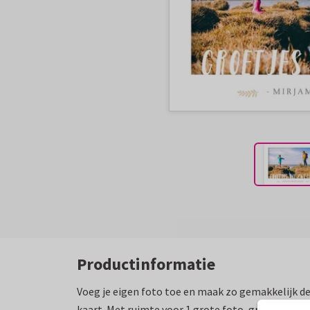
Productinformatie
Voeg je eigen foto toe en maak zo gemakkelijk 
kaart. Met ruimte voor 1 grote foto, groetjes uit [.