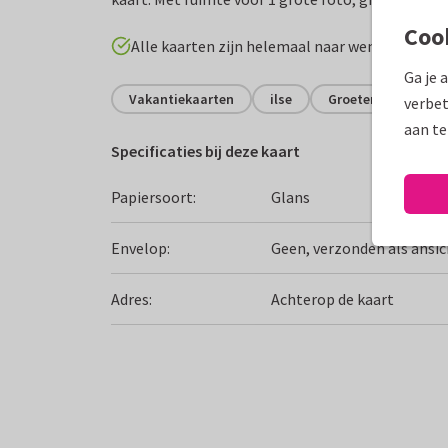
Coo
Alle kaarten zijn helemaal naar wens aan te p
Ga je 
Vakantiekaarten
ilse
Groeten uit...
verbet
aan te
Specificaties bij deze kaart
Papiersoort:
Glans
Envelop:
Geen, verzonden als ansi
Adres:
Achterop de kaart