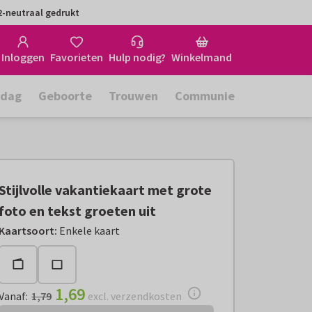
-neutraal gedrukt
Inloggen
Favorieten
Hulp nodig?
Winkelmand
rdag
Geboorte
Trouwen
Communie
Stijlvolle vakantiekaart met grote
foto en tekst groeten uit
Vanaf:
€ 1,69
excl. verzendkosten
Kaartsoort
:
Enkele kaart
1,69
Vanaf
:
1,79
excl. verzendkosten