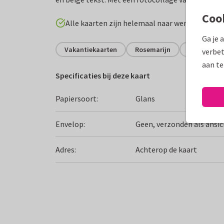
Coo
Alle kaarten zijn helemaal naar wens aan te p
Ga je 
Vakantiekaarten
Rosemarijn
Groeten uit
verbet
aan te
Specificaties bij deze kaart
Papiersoort:
Glans
Envelop:
Geen, verzonden als ansi
Adres:
Achterop de kaart