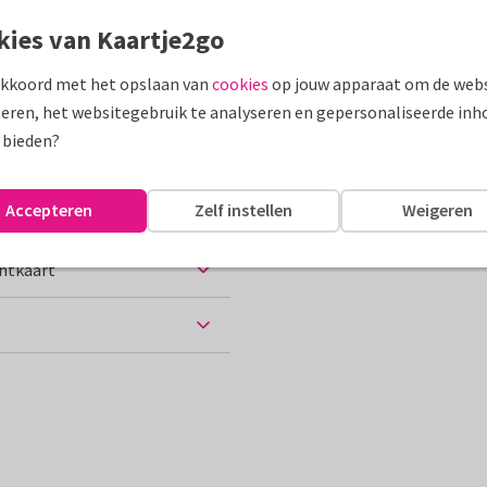
kies van Kaartje2go
assen
akkoord met het opslaan van
cookies
op jouw apparaat om de webs
...
eren, het websitegebruik te analyseren en gepersonaliseerde inh
 bieden?
10 x 15 cm
Accepteren
Zelf instellen
Weigeren
chtkaart