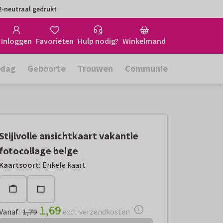
-neutraal gedrukt
Inloggen
Favorieten
Hulp nodig?
Winkelmand
rdag
Geboorte
Trouwen
Communie
Stijlvolle ansichtkaart vakantie
fotocollage beige
Vanaf:
€ 1,69
excl. verzendkosten
Kaartsoort
:
Enkele kaart
1,69
Vanaf
:
1,79
excl. verzendkosten