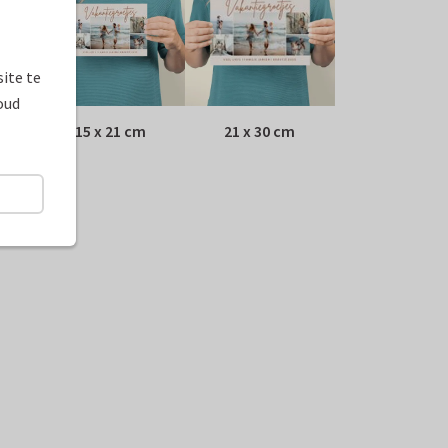
ite te
oud
15 x 21 cm
21 x 30 cm