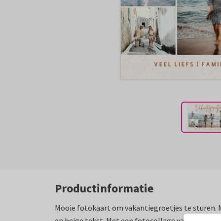
Productinformatie
Mooie fotokaart om vakantiegroetjes te sturen. 
en beige tekst. Met een fotocollage van 5 foto's 