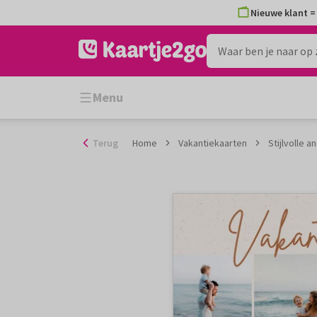
Ga
Nieuwe klant = 
naar
de
inhoud
Menu
Terug
Home
Vakantiekaarten
Stijlvolle 