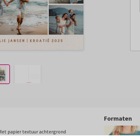
Formaten
Met papier textuur achtergrond
op de voorkant.