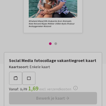
Social Media fotocollage vakantiegroet kaart
Vanaf:
€ 1,69
excl. verzendkosten
Kaartsoort
:
Enkele kaart
1,69
Vanaf
:
1,79
excl. verzendkosten
Bewerk je kaart