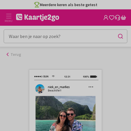
Ga
Meerdere keren als beste getest
naar
de
MENU
inhoud
Terug