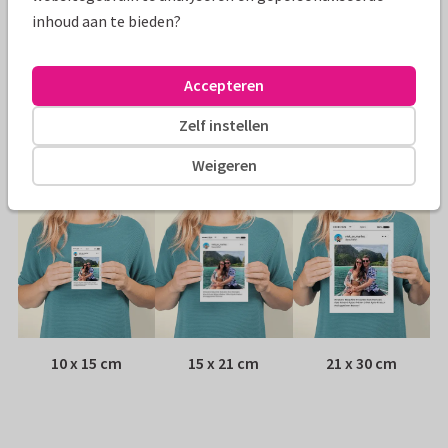
inhoud aan te bieden?
Papiersoort:
Glans
Envelop:
Geen, verzonden als ansichtkaart
Accepteren
Zelf instellen
Adres:
Achterop de kaart
Weigeren
Formaten
10 x 15 cm
15 x 21 cm
21 x 30 cm