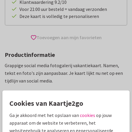
Klantwaardering 9.2/10
Voor 21:00 uur besteld = vandaag verzonden
Deze kaart is volledig te personaliseren
Toevoegen aan mijn favorieten
Productinformatie
Grappige social media fotogalerij vakantiekaart. Namen,
tekst en foto's zijn aanpasbaar. Je kaart lijkt nu net op een
tijdlijn van social media.
Alle kaarten zijn helemaal naar wens aan te passen
Cookies van Kaartje2go
Vakantiekaarten
ilse
Ga je akkoord met het opslaan van
cookies
op jouw
apparaat om de website te verbeteren, het
Specificaties bij deze kaart
websitegebruik te analyseren en gepersonaliseerde