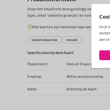
Stuur het thuisfront deze gezellige vakantiekaart
ijsjes, tekst 'vakantie groetjes' en ruimte voor m
Coo
Ga je 
Alle kaarten zijn helemaal naar wens aan te p
verbet
aan te
Vakantiekaarten
AnoukS
Specificaties bij deze kaart
Papiersoort:
Kies uit 6 luxe papiersoor
Envelop:
Witte vensterenvelop
Adres:
Achterop de kaart