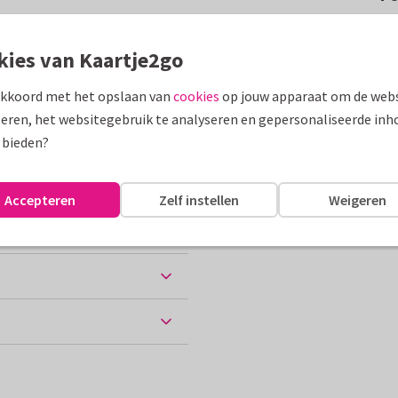
! De kaart heeft geïllustreerde
eerdere foto's.
kies van Kaartje2go
akkoord met het opslaan van
cookies
op jouw apparaat om de webs
assen
eren, het websitegebruik te analyseren en gepersonaliseerde inh
 bieden?
Accepteren
Zelf instellen
Weigeren
ten