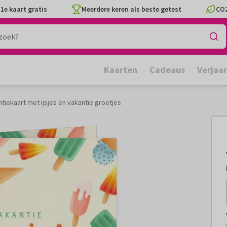
1e kaart gratis
Meerdere keren als beste getest
CO2
Kaarten
Cadeaus
Verjaa
tiekaart met ijsjes en vakantie groetjes