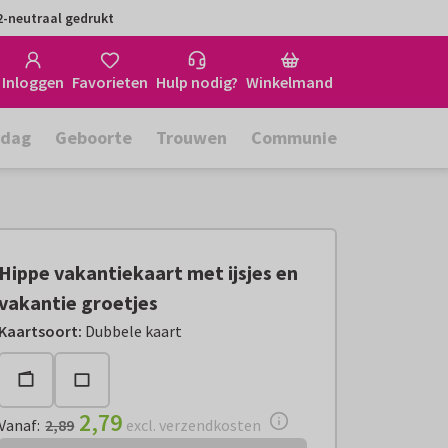
-neutraal gedrukt
Inloggen
Favorieten
Hulp nodig?
Winkelmand
rdag
Geboorte
Trouwen
Communie
Hippe vakantiekaart met ijsjes en
vakantie groetjes
Vanaf:
€ 2,79
excl. verzendkosten
Kaartsoort
:
Dubbele kaart
2,79
Vanaf
:
2,89
excl. verzendkosten