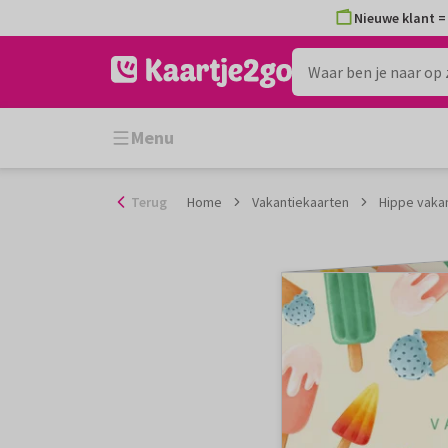
Ga
Nieuwe klant = 
naar
de
inhoud
Menu
Terug
Home
Vakantiekaarten
Hippe vakan