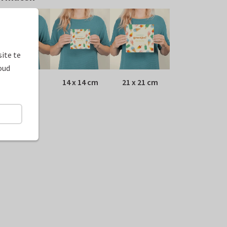
ite te
oud
10 x 10 cm
14 x 14 cm
21 x 21 cm