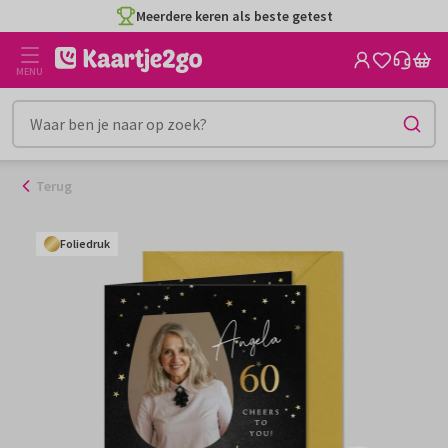
Ga
Meerdere keren als beste getest
naar
de
MENU
inhoud
Terug
Foliedruk
Foliedruk
Foliedruk
Foliedruk
Foliedruk