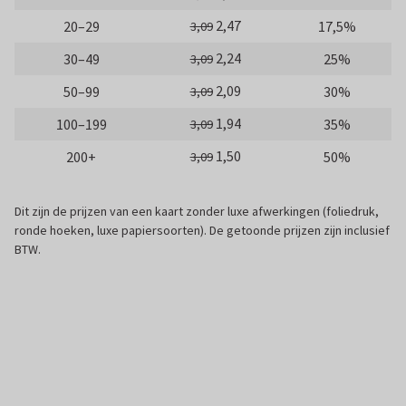
2,47
20–29
17,5%
3,09
2,24
30–49
25%
3,09
2,09
50–99
30%
3,09
1,94
100–199
35%
3,09
1,50
200+
50%
3,09
Dit zijn de prijzen van een kaart zonder luxe afwerkingen (foliedruk,
ronde hoeken, luxe papiersoorten). De getoonde prijzen zijn inclusief
BTW.