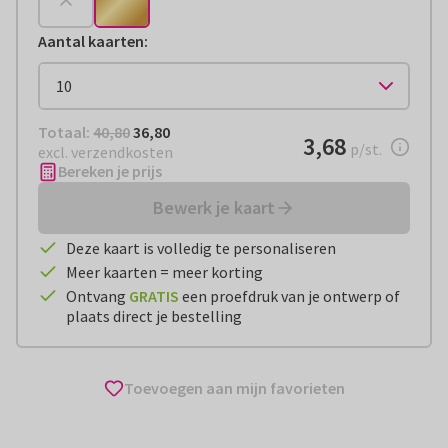
Aantal kaarten
:
Totaal:
€ 36,80
Totaal:
40,80
36,80
€ 3,68
3,68
per stuk
p/st.
excl. verzendkosten
Bereken je prijs
Bewerk je kaart
Deze kaart is volledig te personaliseren
Meer kaarten = meer korting
Ontvang
GRATIS
een proefdruk van je ontwerp of
plaats direct je bestelling
Toevoegen aan mijn favorieten