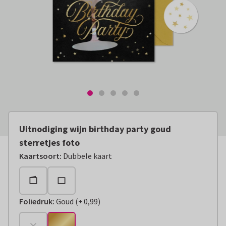
Uitnodiging wijn birthday party goud
sterretjes foto
Kaartsoort
:
Dubbele kaart
Foliedruk
:
Goud
(
+
0,99
)
+
€ 0,99