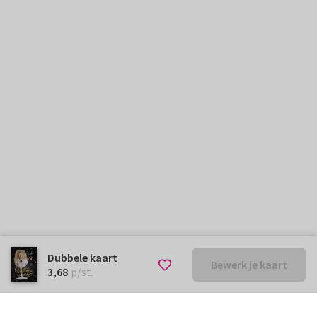
Dubbele kaart
Bewerk je kaart
€ 3,68
p/st.
3,68
p/st.