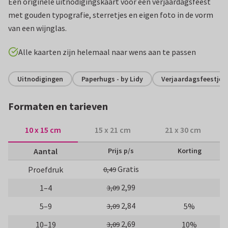
Een originele uitnodigingskaart voor een verjaardagsfeest
met gouden typografie, sterretjes en eigen foto in de vorm
van een wijnglas.
Alle kaarten zijn helemaal naar wens aan te passen
Uitnodigingen
Paperhugs - by Lidy
Verjaardagsfeestje
Formaten en tarieven
10 x 15 cm
15 x 21 cm
21 x 30 cm
Aantal
Prijs p/s
Korting
Gratis
Proefdruk
0,49
2,99
1–4
3,09
2,84
5–9
5%
3,09
2,69
10–19
10%
3,09