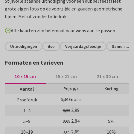
Stijlvolle staande uitnodiging voor een dubbel feest! Met
grote eigen foto op de voorzijde en gouden geometrische
lijnen. Met of zonder foliedruk.
Alle kaarten zijn helemaal naar wens aan te passen
Uitnodigingen
ilse
Verjaardagsfeestje
Samen ...
Formaten en tarieven
10 x 15 cm
15 x 21 cm
21 x 30 cm
Aantal
Prijs p/s
Korting
Gratis
Proefdruk
0,49
2,99
1–4
3,09
2,84
5–9
5%
3,09
2,69
10–19
10%
3,09