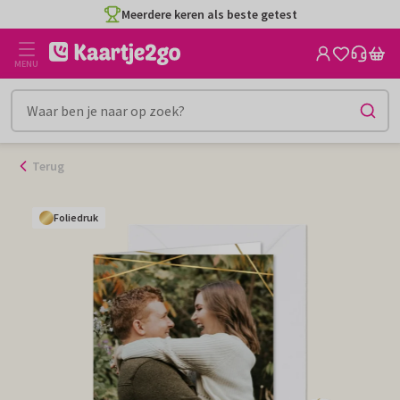
Ga
Meerdere keren als beste getest
naar
de
MENU
inhoud
Terug
Foliedruk
Foliedruk
Foliedruk
Foliedruk
Foliedruk