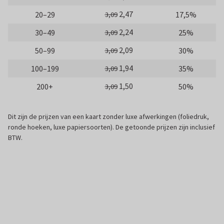
2,47
20–29
17,5%
3,09
2,24
30–49
25%
3,09
2,09
50–99
30%
3,09
1,94
100–199
35%
3,09
1,50
200+
50%
3,09
Dit zijn de prijzen van een kaart zonder luxe afwerkingen (foliedruk,
ronde hoeken, luxe papiersoorten). De getoonde prijzen zijn inclusief
BTW.