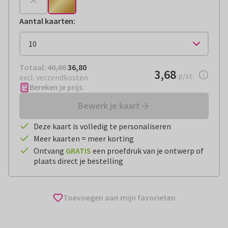
Aantal kaarten
:
Totaal:
€ 36,80
Totaal:
40,80
36,80
€ 3,68
3,68
per stuk
p/st.
excl. verzendkosten
Bereken je prijs
Bewerk je kaart
Deze kaart is volledig te personaliseren
Meer kaarten = meer korting
Ontvang
GRATIS
een proefdruk van je ontwerp of
plaats direct je bestelling
Toevoegen aan mijn favorieten