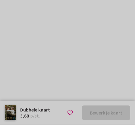
Dubbele kaart
Bewerk je kaart
€ 3,68
p/st.
3,68
p/st.