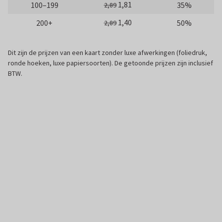
1,81
100–199
35%
2,89
1,40
200+
50%
2,89
Dit zijn de prijzen van een kaart zonder luxe afwerkingen (foliedruk,
ronde hoeken, luxe papiersoorten). De getoonde prijzen zijn inclusief
BTW.