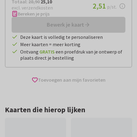
Totaal:
€ 25,10
Totaal:
28,90
25,10
€ 2,51
2,51
per stuk
p/st.
excl. verzendkosten
Bereken je prijs
Bewerk je kaart
Deze kaart is volledig te personaliseren
Meer kaarten = meer korting
Ontvang
GRATIS
een proefdruk van je ontwerp of
plaats direct je bestelling
Toevoegen aan mijn favorieten
Kaarten die hierop lijken