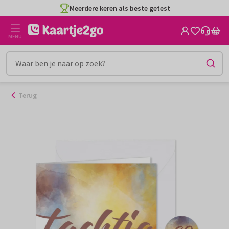
Ga
Meerdere keren als beste getest
naar
de
MENU
inhoud
Terug