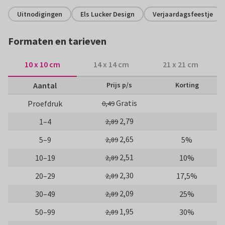
Uitnodigingen
Els Lucker Design
Verjaardagsfeestje
Formaten en tarieven
10 x 10 cm
14 x 14 cm
21 x 21 cm
Aantal
Prijs p/s
Korting
Gratis
Proefdruk
0,49
2,79
1–4
2,89
2,65
5–9
5%
2,89
2,51
10–19
10%
2,89
2,30
20–29
17,5%
2,89
2,09
30–49
25%
2,89
1,95
50–99
30%
2,89