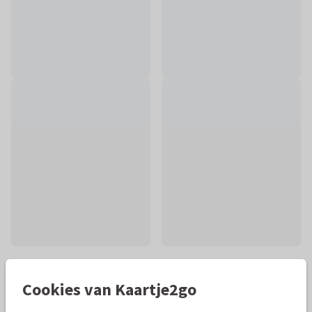
Mooie extra's bij je kaart
Cookies van Kaartje2go