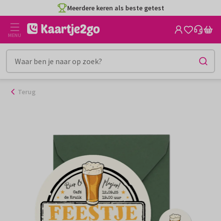
Ga
Meerdere keren als beste getest
naar
de
MENU
inhoud
Terug