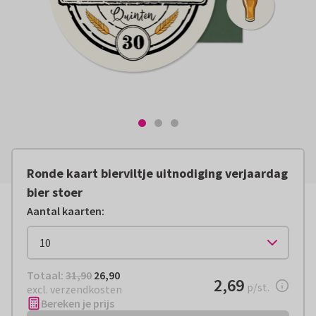
Ronde kaart bierviltje uitnodiging verjaardag
bier stoer
Aantal kaarten
:
Totaal:
€ 26,90
Totaal:
31,90
26,90
€ 2,69
2,69
per stuk
p/st.
excl. verzendkosten
Bereken je prijs