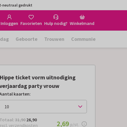
-neutraal gedrukt
Inloggen
Favorieten
Hulp nodig?
Winkelmand
rdag
Geboorte
Trouwen
Communie
Hippe ticket vorm uitnodiging
verjaardag party vrouw
Aantal kaarten
:
Totaal:
€ 26,90
Totaal:
31,90
26,90
€ 2,69
2,69
per stuk
p/st.
excl. verzendkosten