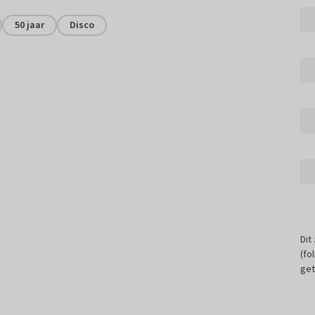
50 jaar
Disco
Dit
(fo
get