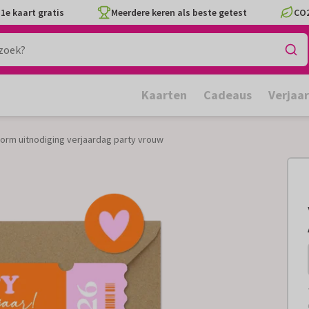
1e kaart gratis
Meerdere keren als beste getest
CO2
Kaarten
Cadeaus
Verjaa
vorm uitnodiging verjaardag party vrouw