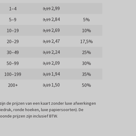
2,99
1–4
3,19
2,84
5–9
5%
3,19
2,69
10–19
10%
3,19
2,47
20–29
17,5%
3,19
2,24
30–49
25%
3,19
2,09
50–99
30%
3,19
1,94
100–199
35%
3,19
1,50
200+
50%
3,19
 zijn de prijzen van een kaart zonder luxe afwerkingen
liedruk, ronde hoeken, luxe papiersoorten). De
oonde prijzen zijn inclusief BTW.