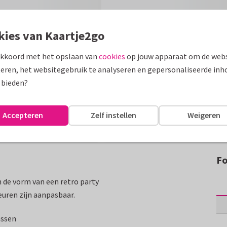
kies van Kaartje2go
akkoord met het opslaan van
cookies
op jouw apparaat om de webs
eren, het websitegebruik te analyseren en gepersonaliseerde inh
 bieden?
Accepteren
Zelf instellen
Weigeren
Fo
 de vorm van een retro party
euren zijn aanpasbaar.
assen