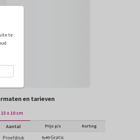
ite te
oud
rmaten en tarieven
15 x 10 cm
Aantal
Prijs p/s
Korting
Gratis
Proefdruk
0,49