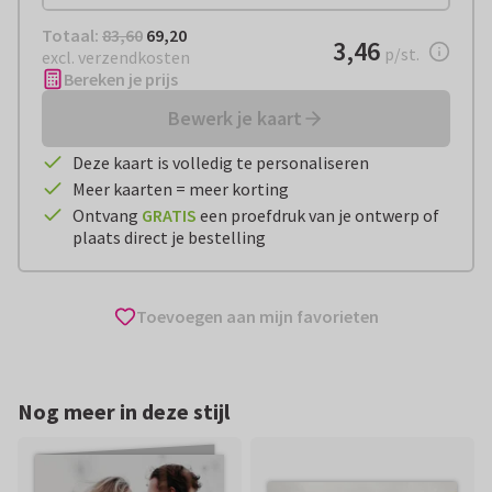
Totaal:
€ 69,20
Totaal:
83,60
69,20
€ 3,46
3,46
per stuk
p/st.
excl. verzendkosten
Bereken je prijs
Bewerk je kaart
Deze kaart is volledig te personaliseren
Meer kaarten = meer korting
Ontvang
GRATIS
een proefdruk van je ontwerp of
plaats direct je bestelling
Toevoegen aan mijn favorieten
Nog meer in deze stijl