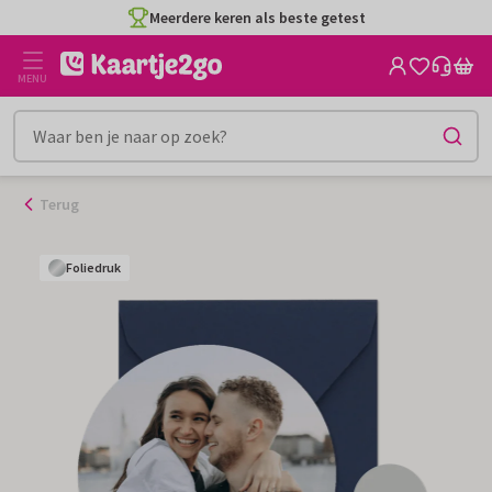
Ga
Meerdere keren als beste getest
naar
de
MENU
inhoud
Terug
Foliedruk
Foliedruk
Foliedruk
Foliedruk