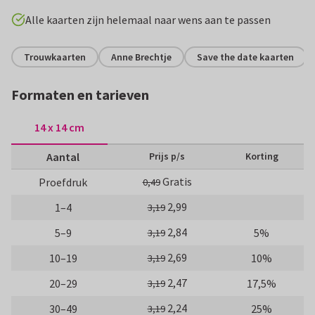
Alle kaarten zijn helemaal naar wens aan te passen
Trouwkaarten
Anne Brechtje
Save the date kaarten
Formaten en tarieven
14 x 14 cm
Aantal
Prijs p/s
Korting
Gratis
Proefdruk
0,49
2,99
1–4
3,19
2,84
5–9
5%
3,19
2,69
10–19
10%
3,19
2,47
20–29
17,5%
3,19
2,24
30–49
25%
3,19