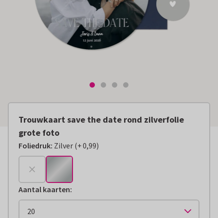
Trouwkaart save the date rond zilverfolie
grote foto
Foliedruk
:
Zilver
(
+
0,99
)
+
€ 0,99
Aantal kaarten
: