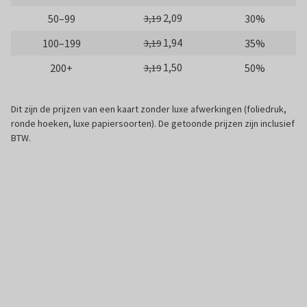
2,09
50–99
30%
3,19
1,94
100–199
35%
3,19
1,50
200+
50%
3,19
Dit zijn de prijzen van een kaart zonder luxe afwerkingen (foliedruk,
ronde hoeken, luxe papiersoorten). De getoonde prijzen zijn inclusief
BTW.