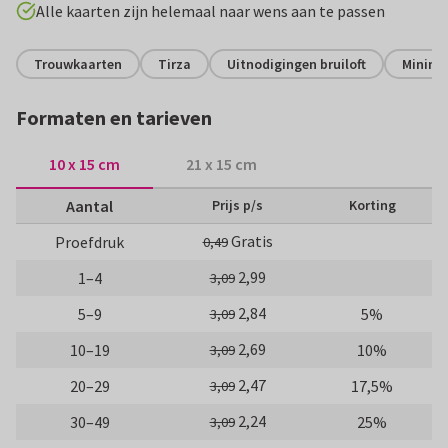
Alle kaarten zijn helemaal naar wens aan te passen
Trouwkaarten
Tirza
Uitnodigingen bruiloft
Minima
Formaten en tarieven
10 x 15 cm
21 x 15 cm
Aantal
Prijs p/s
Korting
Gratis
Proefdruk
0,49
2,99
1–4
3,09
2,84
5–9
5%
3,09
2,69
10–19
10%
3,09
2,47
20–29
17,5%
3,09
2,24
30–49
25%
3,09