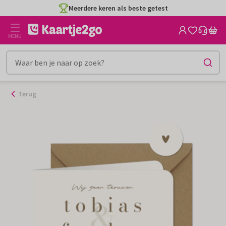
Ga
Meerdere keren als beste getest
naar
de
MENU
inhoud
Terug