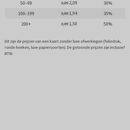
2,09
50–99
30%
3,09
1,94
100–199
35%
3,09
1,50
200+
50%
3,09
Dit zijn de prijzen van een kaart zonder luxe afwerkingen (foliedruk,
ronde hoeken, luxe papiersoorten). De getoonde prijzen zijn inclusief
BTW.