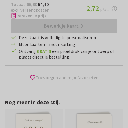
Totaal:
€ 54,40
Totaal:
66,80
54,40
€ 2,72
2,72
per stuk
p/st.
excl. verzendkosten
Bereken je prijs
Bewerk je kaart
Deze kaart is volledig te personaliseren
Meer kaarten = meer korting
Ontvang
GRATIS
een proefdruk van je ontwerp of
plaats direct je bestelling
Toevoegen aan mijn favorieten
Nog meer in deze stijl