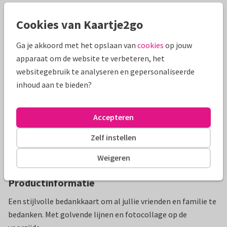
Toon meer
Cookies van Kaartje2go
Ga je akkoord met het opslaan van
cookies
op jouw
Mooie extra's bij je kaart
apparaat om de website te verbeteren, het
websitegebruik te analyseren en gepersonaliseerde
inhoud aan te bieden?
Accepteren
Zelf instellen
Weigeren
Productinformatie
Een stijlvolle bedankkaart om al jullie vrienden en familie te
bedanken. Met golvende lijnen en fotocollage op de