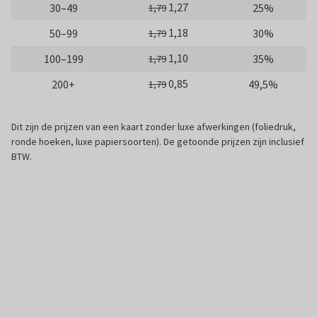
1,27
30–49
25%
1,79
1,18
50–99
30%
1,79
1,10
100–199
35%
1,79
0,85
200+
49,5%
1,79
Dit zijn de prijzen van een kaart zonder luxe afwerkingen (foliedruk,
ronde hoeken, luxe papiersoorten). De getoonde prijzen zijn inclusief
BTW.