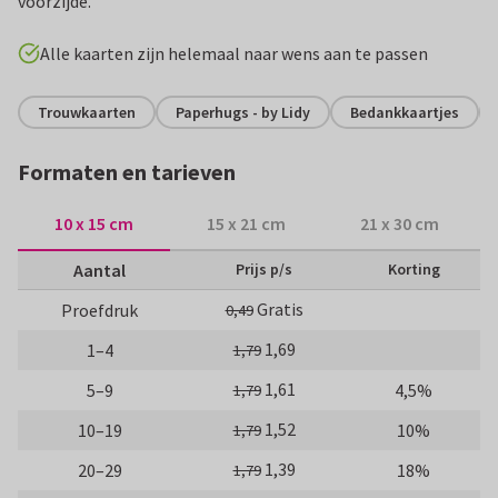
voorzijde.
Alle kaarten zijn helemaal naar wens aan te passen
Trouwkaarten
Paperhugs - by Lidy
Bedankkaartjes
Formaten en tarieven
10 x 15 cm
15 x 21 cm
21 x 30 cm
Aantal
Prijs p/s
Korting
Gratis
Proefdruk
0,49
1,69
1–4
1,79
1,61
5–9
4,5%
1,79
1,52
10–19
10%
1,79
1,39
20–29
18%
1,79