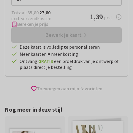
Totaal:
€ 27,80
Totaal:
35,80
27,80
€ 1,39
1,39
per stuk
p/st.
excl. verzendkosten
Bereken je prijs
Bewerk je kaart
Deze kaart is volledig te personaliseren
Meer kaarten = meer korting
Ontvang
GRATIS
een proefdruk van je ontwerp of
plaats direct je bestelling
Toevoegen aan mijn favorieten
Nog meer in deze stijl