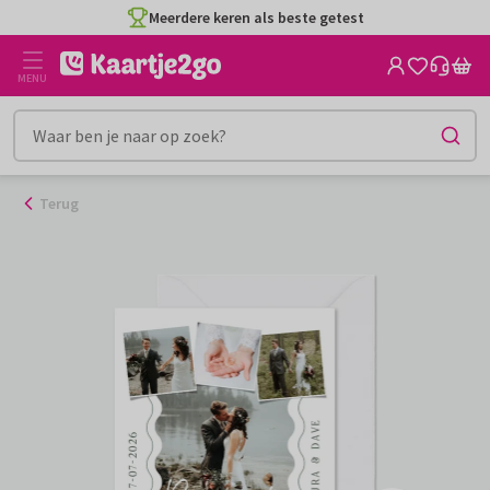
Ga
Meerdere keren als beste getest
naar
de
MENU
inhoud
Terug