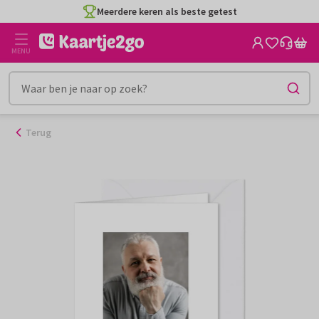
Ga
Meerdere keren als beste getest
naar
de
MENU
inhoud
Terug