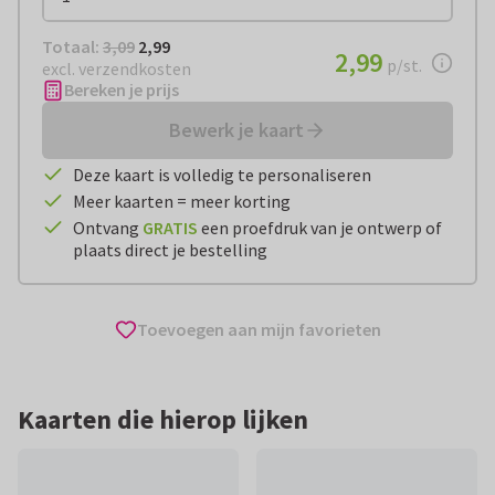
Totaal:
€ 2,99
Totaal:
3,09
2,99
€ 2,99
2,99
per stuk
p/st.
excl. verzendkosten
Bereken je prijs
Bewerk je kaart
Deze kaart is volledig te personaliseren
Meer kaarten = meer korting
Ontvang
GRATIS
een proefdruk van je ontwerp of
plaats direct je bestelling
Toevoegen aan mijn favorieten
Kaarten die hierop lijken