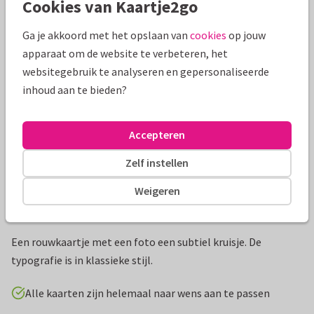
Cookies van Kaartje2go
Mooie extra's bij je kaart
Ga je akkoord met het opslaan van
cookies
op jouw
apparaat om de website te verbeteren, het
websitegebruik te analyseren en gepersonaliseerde
inhoud aan te bieden?
Accepteren
Zelf instellen
Weigeren
Productinformatie
Een rouwkaartje met een foto een subtiel kruisje. De
typografie is in klassieke stijl.
Alle kaarten zijn helemaal naar wens aan te passen