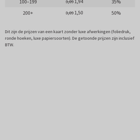
1,94
100–199
35%
3,09
1,50
200+
50%
3,09
Dit zijn de prijzen van een kaart zonder luxe afwerkingen (foliedruk,
ronde hoeken, luxe papiersoorten). De getoonde prijzen zijn inclusief
BTW.