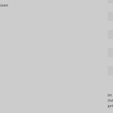
assen
Dit
(fo
get