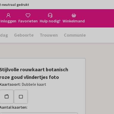
-neutraal gedrukt
Inloggen
Favorieten
Hulp nodig?
Winkelmand
rdag
Geboorte
Trouwen
Communie
Stijlvolle rouwkaart botanisch
roze goud vlindertjes foto
Kaartsoort
:
Dubbele kaart
Aantal kaarten
: