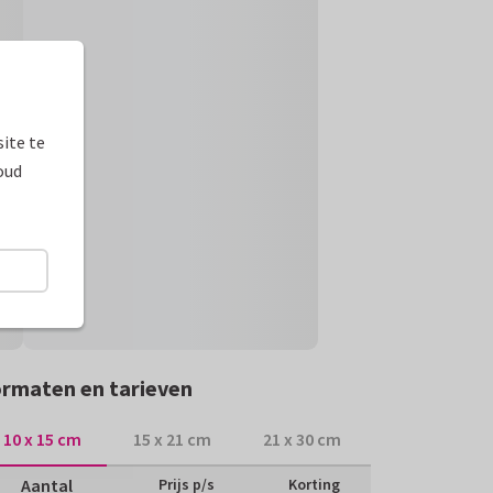
ite te
oud
rmaten en tarieven
10 x 15 cm
15 x 21 cm
21 x 30 cm
Aantal
Prijs p/s
Korting