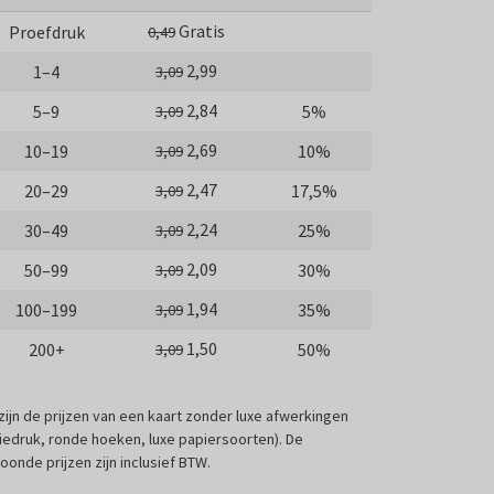
Gratis
Proefdruk
0,49
2,99
1–4
3,09
2,84
5–9
5%
3,09
2,69
10–19
10%
3,09
2,47
20–29
17,5%
3,09
2,24
30–49
25%
3,09
2,09
50–99
30%
3,09
1,94
100–199
35%
3,09
1,50
200+
50%
3,09
 zijn de prijzen van een kaart zonder luxe afwerkingen
liedruk, ronde hoeken, luxe papiersoorten). De
oonde prijzen zijn inclusief BTW.