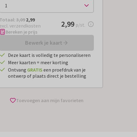
Totaal:
€ 2,99
Totaal:
3,09
2,99
€ 2,99
2,99
per stuk
p/st.
excl. verzendkosten
Bereken je prijs
Bewerk je kaart
Deze kaart is volledig te personaliseren
Meer kaarten = meer korting
Ontvang
GRATIS
een proefdruk van je
ontwerp of plaats direct je bestelling
Toevoegen aan mijn favorieten