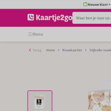
Ga
Nieuwe klant = 
naar
de
inhoud
Menu
Terug
Home
Rouwkaarten
Stijlvolle rou