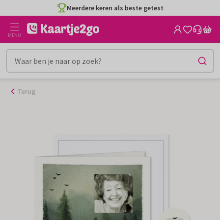
Ga
Meerdere keren als beste getest
naar
de
MENU
inhoud
Terug