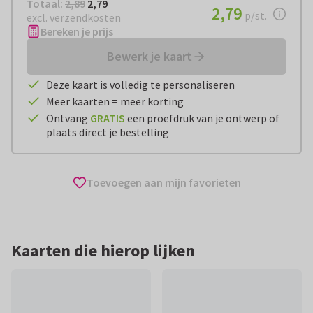
Totaal:
€ 2,79
Totaal:
2,89
2,79
€ 2,79
2,79
per stuk
p/st.
excl. verzendkosten
Bereken je prijs
Bewerk je kaart
Deze kaart is volledig te personaliseren
Meer kaarten = meer korting
Ontvang
GRATIS
een proefdruk van je ontwerp of
plaats direct je bestelling
Toevoegen aan mijn favorieten
Kaarten die hierop lijken