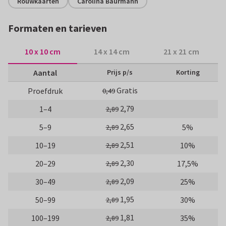
Rouwkaarten
Carolina Baurmann
Formaten en tarieven
10 x 10 cm
14 x 14 cm
21 x 21 cm
Aantal
Prijs p/s
Korting
Gratis
Proefdruk
0,49
2,79
1–4
2,89
2,65
5–9
5%
2,89
2,51
10–19
10%
2,89
2,30
20–29
17,5%
2,89
2,09
30–49
25%
2,89
1,95
50–99
30%
2,89
1,81
100–199
35%
2,89