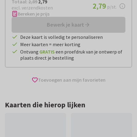
Totaal:
€ 2,79
Totaal:
2,89
2,79
€ 2,79
2,79
per stuk
p/st.
excl. verzendkosten
Bereken je prijs
Bewerk je kaart
Deze kaart is volledig te personaliseren
Meer kaarten = meer korting
Ontvang
GRATIS
een proefdruk van je ontwerp of
plaats direct je bestelling
Toevoegen aan mijn favorieten
Kaarten die hierop lijken