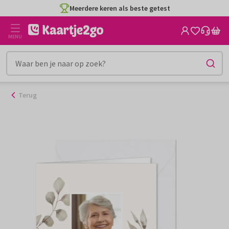
Ga
Meerdere keren als beste getest
naar
de
MENU
inhoud
Terug