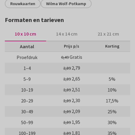
Rouwkaarten
Wilma Wolf-Potkamp
Formaten en tarieven
10 x 10 cm
14 x 14 cm
21 x 21 cm
Aantal
Prijs p/s
Korting
Gratis
Proefdruk
0,49
2,79
1–4
2,89
2,65
5–9
5%
2,89
2,51
10–19
10%
2,89
2,30
20–29
17,5%
2,89
2,09
30–49
25%
2,89
1,95
50–99
30%
2,89
1,81
100–199
35%
2,89