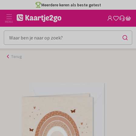
Ga
Meerdere keren als beste getest
naar
de
MENU
inhoud
Terug