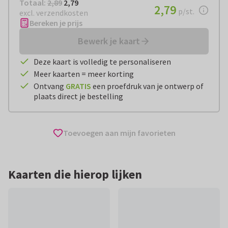
Totaal:
€ 2,79
Totaal:
2,89
2,79
€ 2,79
2,79
per stuk
p/st.
excl. verzendkosten
Bereken je prijs
Bewerk je kaart
Deze kaart is volledig te personaliseren
Meer kaarten = meer korting
Ontvang
GRATIS
een proefdruk van je ontwerp of
plaats direct je bestelling
Toevoegen aan mijn favorieten
Kaarten die hierop lijken