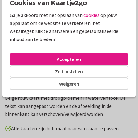
Cookies van Kaartje2go
Mooie extra's bij je kaart
Ga je akkoord met het opslaan van
cookies
op jouw
apparaat om de website te verbeteren, het
websitegebruik te analyseren en gepersonaliseerde
inhoud aan te bieden?
Accepteren
Zelf instellen
Weigeren
Productinformatie
Beige rouwkaart met droogbloemen in waterverflook. De
tekst kan aangepast worden en de afbeelding in de
binnenkant kan verschoven/verwijderd worden.
Alle kaarten zijn helemaal naar wens aan te passen