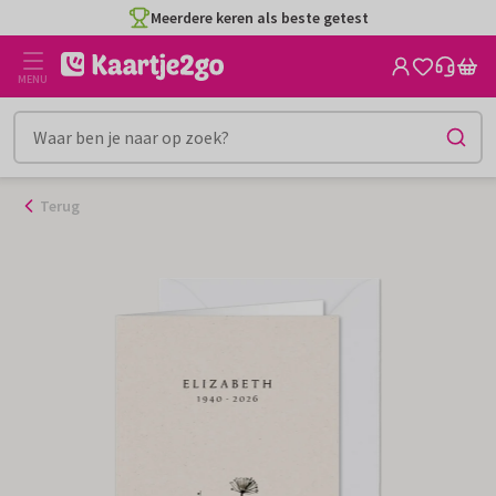
Ga
Meerdere keren als beste getest
naar
de
MENU
inhoud
Terug