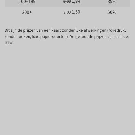
1,94
100–199
35%
3,09
1,50
200+
50%
3,09
Dit zijn de prijzen van een kaart zonder luxe afwerkingen (foliedruk,
ronde hoeken, luxe papiersoorten). De getoonde prijzen zijn inclusief
BTW.