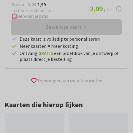
Totaal:
€ 2,99
Totaal:
3,09
2,99
€ 2,99
2,99
per stuk
p/st.
excl. verzendkosten
Bereken je prijs
Bewerk je kaart
Deze kaart is volledig te personaliseren
Meer kaarten = meer korting
Ontvang
GRATIS
een proefdruk van je ontwerp of
plaats direct je bestelling
Toevoegen aan mijn favorieten
Kaarten die hierop lijken