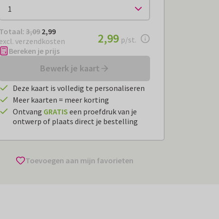
Totaal:
€ 2,99
Totaal:
3,09
2,99
€ 2,99
2,99
per stuk
p/st.
excl. verzendkosten
Bereken je prijs
Bewerk je kaart
Deze kaart is volledig te personaliseren
Meer kaarten = meer korting
Ontvang
GRATIS
een proefdruk van je
ontwerp of plaats direct je bestelling
Toevoegen aan mijn favorieten