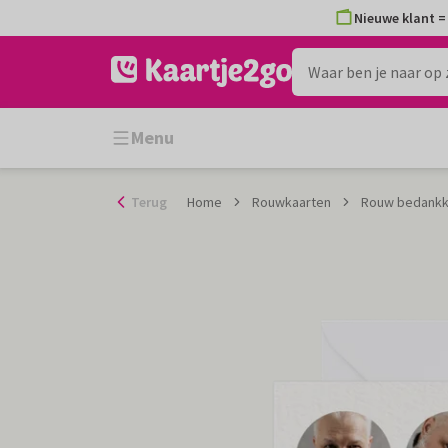
Ga
Nieuwe klant = 
naar
de
inhoud
Menu
Terug
Home
Rouwkaarten
Rouw bedankka