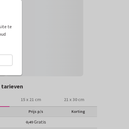
ite te
oud
 tarieven
15 x 21 cm
21 x 30 cm
Prijs p/s
Korting
Gratis
0,49