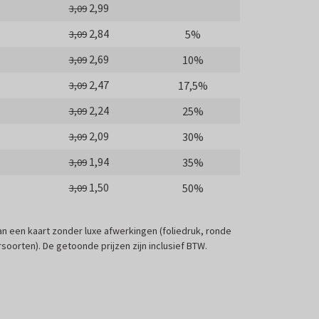
2,99
3,09
2,84
5%
3,09
2,69
10%
3,09
2,47
17,5%
3,09
2,24
25%
3,09
2,09
30%
3,09
1,94
35%
3,09
1,50
50%
3,09
 van een kaart zonder luxe afwerkingen (foliedruk, ronde
soorten). De getoonde prijzen zijn inclusief BTW.