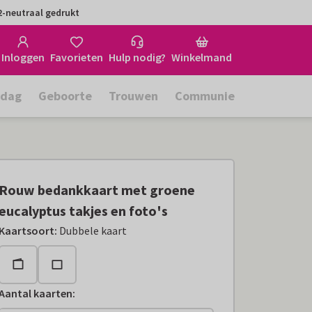
-neutraal gedrukt
Inloggen
Favorieten
Hulp nodig?
Winkelmand
rdag
Geboorte
Trouwen
Communie
Rouw bedankkaart met groene
eucalyptus takjes en foto's
Kaartsoort
:
Dubbele kaart
Aantal kaarten
: