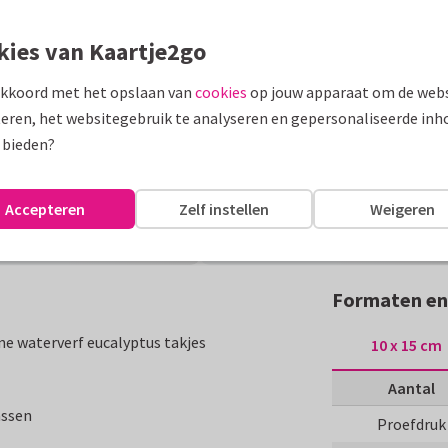
kies van Kaartje2go
akkoord met het opslaan van
cookies
op jouw apparaat om de webs
eren, het websitegebruik te analyseren en gepersonaliseerde inh
 bieden?
Accepteren
Zelf instellen
Weigeren
Formaten en
e waterverf eucalyptus takjes
10 x 15 cm
Aantal
assen
Proefdruk