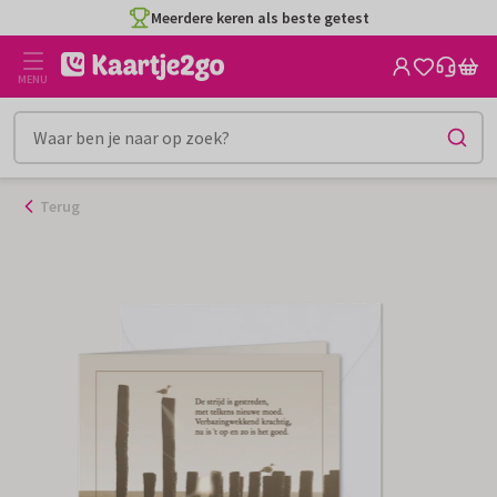
Ga
Meerdere keren als beste getest
naar
de
MENU
inhoud
Terug