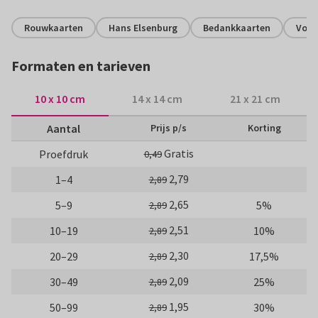
Rouwkaarten
Hans Elsenburg
Bedankkaarten
Voge
Formaten en tarieven
10 x 10 cm
14 x 14 cm
21 x 21 cm
Aantal
Prijs p/s
Korting
Gratis
Proefdruk
0,49
2,79
1–4
2,89
2,65
5–9
5%
2,89
2,51
10–19
10%
2,89
2,30
20–29
17,5%
2,89
2,09
30–49
25%
2,89
1,95
50–99
30%
2,89