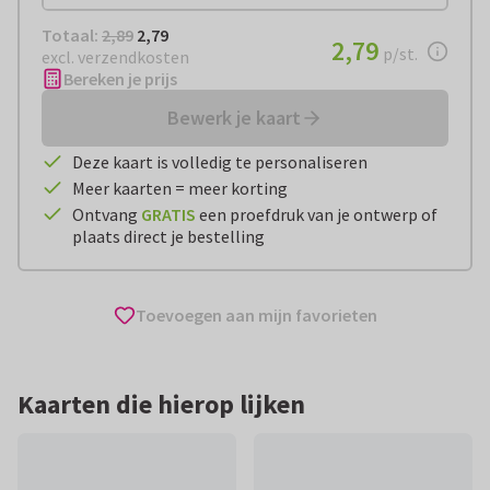
Totaal:
€ 2,79
Totaal:
2,89
2,79
€ 2,79
2,79
per stuk
p/st.
excl. verzendkosten
Bereken je prijs
Bewerk je kaart
Deze kaart is volledig te personaliseren
Meer kaarten = meer korting
Ontvang
GRATIS
een proefdruk van je ontwerp of
plaats direct je bestelling
Toevoegen aan mijn favorieten
Kaarten die hierop lijken