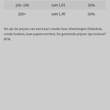
1,81
100–199
35%
2,89
1,40
200+
50%
2,89
Dit zijn de prijzen van een kaart zonder luxe afwerkingen (foliedruk,
ronde hoeken, luxe papiersoorten). De getoonde prijzen zijn inclusief
BTW.