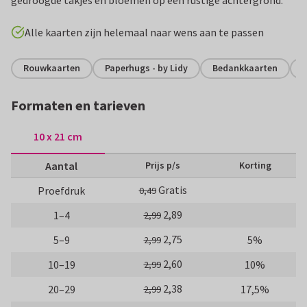
Alle kaarten zijn helemaal naar wens aan te passen
Rouwkaarten
Paperhugs - by Lidy
Bedankkaarten
Formaten en tarieven
10 x 21 cm
Aantal
Prijs p/s
Korting
Gratis
Proefdruk
0,49
2,89
1–4
2,99
2,75
5–9
5%
2,99
2,60
10–19
10%
2,99
2,38
20–29
17,5%
2,99