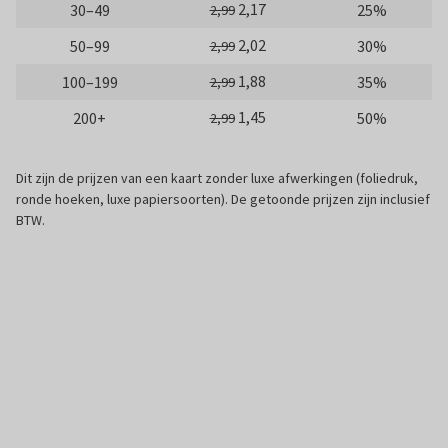
2,17
30–49
25%
2,99
2,02
50–99
30%
2,99
1,88
100–199
35%
2,99
1,45
200+
50%
2,99
Dit zijn de prijzen van een kaart zonder luxe afwerkingen (foliedruk,
ronde hoeken, luxe papiersoorten). De getoonde prijzen zijn inclusief
BTW.