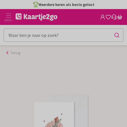
Ga
Meerdere keren als beste getest
naar
de
MENU
inhoud
Terug