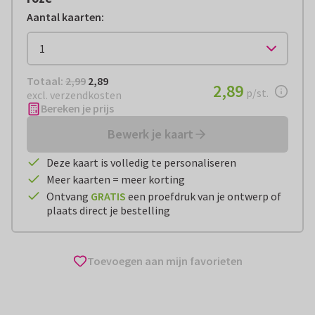
Aantal kaarten
:
Totaal:
€ 2,89
Totaal:
2,99
2,89
€ 2,89
2,89
per stuk
p/st.
excl. verzendkosten
Bereken je prijs
Bewerk je kaart
Deze kaart is volledig te personaliseren
Meer kaarten = meer korting
Ontvang
GRATIS
een proefdruk van je ontwerp of
plaats direct je bestelling
Toevoegen aan mijn favorieten