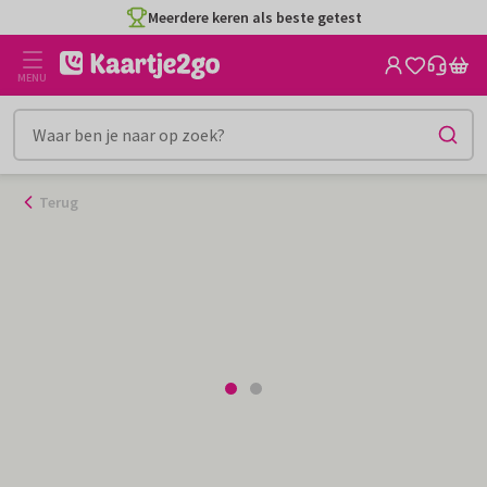
Ga
Meerdere keren als beste getest
naar
de
MENU
inhoud
Terug