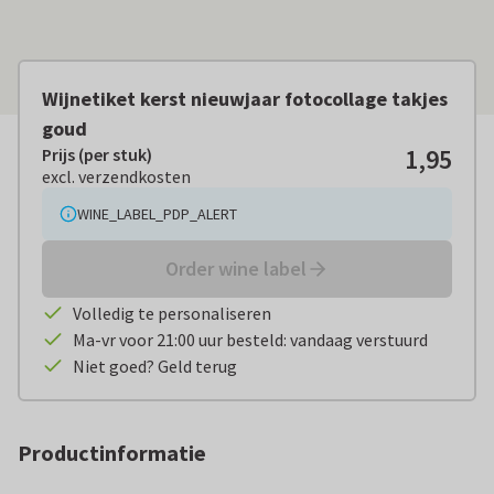
Wijnetiket kerst nieuwjaar fotocollage takjes
goud
1,95
Prijs (per stuk)
Prijs (per stuk):
€ 1,95
excl. verzendkosten
excl. verzendkosten
WINE_LABEL_PDP_ALERT
Order wine label
Volledig te personaliseren
Ma-vr voor 21:00 uur besteld: vandaag verstuurd
Niet goed? Geld terug
Productinformatie