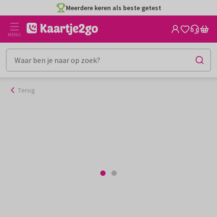
Ga
Meerdere keren als beste getest
naar
de
MENU
inhoud
Terug