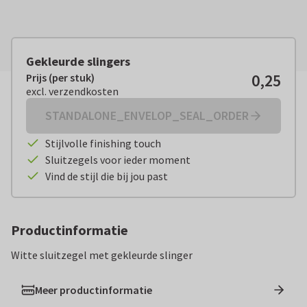
Gekleurde slingers
0,25
Prijs (per stuk)
Prijs (per stuk):
€ 0,25
excl. verzendkosten
excl. verzendkosten
STANDALONE_ENVELOP_SEAL_ORDER
Stijlvolle finishing touch
Sluitzegels voor ieder moment
Vind de stijl die bij jou past
Productinformatie
Witte sluitzegel met gekleurde slinger
Meer productinformatie