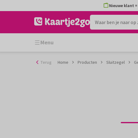
Ga
Nieuwe klant = 
naar
de
inhoud
Menu
Terug
Home
Producten
Sluitzegel
G