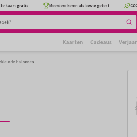
1e kaart gratis
Meerdere keren als beste getest
CO2
Kaarten
Cadeaus
Verjaa
ekleurde ballonnen