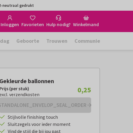
-neutraal gedrukt
Inloggen
Favorieten
Hulp nodig?
Winkelmand
rdag
Geboorte
Trouwen
Communie
Gekleurde ballonnen
0,25
Prijs (per stuk)
Prijs (per stuk):
€ 0,25
excl. verzendkosten
excl. verzendkosten
STANDALONE_ENVELOP_SEAL_ORDER
Stijlvolle finishing touch
Sluitzegels voor ieder moment
Vind de stijl die bij jou past