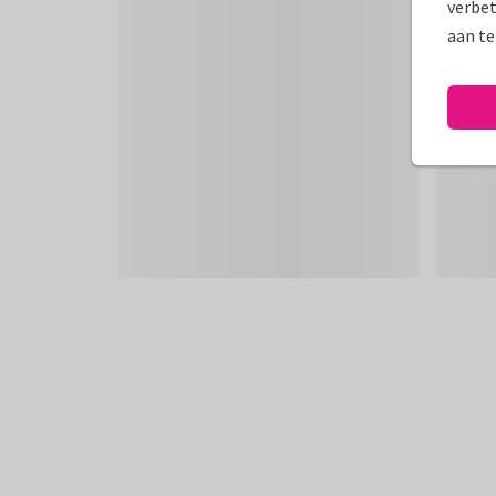
verbet
aan te