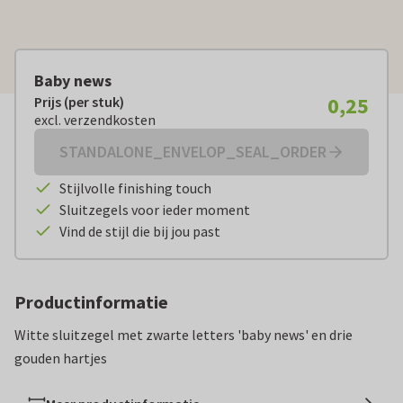
Baby news
0,25
Prijs (per stuk)
Prijs (per stuk):
€ 0,25
excl. verzendkosten
excl. verzendkosten
STANDALONE_ENVELOP_SEAL_ORDER
Stijlvolle finishing touch
Sluitzegels voor ieder moment
Vind de stijl die bij jou past
Productinformatie
Witte sluitzegel met zwarte letters 'baby news' en drie
gouden hartjes