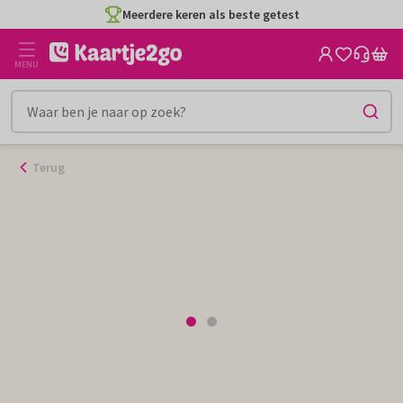
Ga
Meerdere keren als beste getest
naar
de
MENU
inhoud
Terug