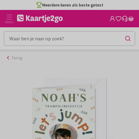
Ga
Meerdere keren als beste getest
naar
de
MENU
inhoud
Terug