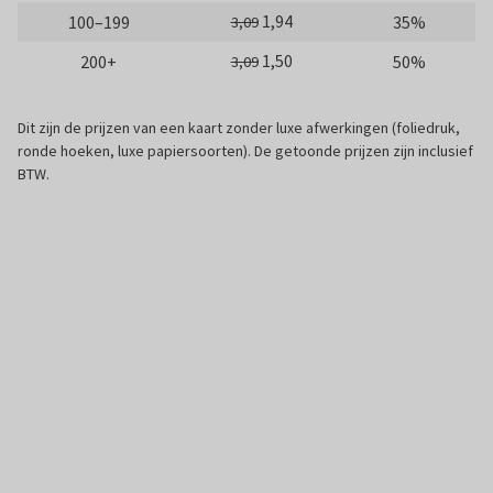
1,94
100–199
35%
3,09
1,50
200+
50%
3,09
Dit zijn de prijzen van een kaart zonder luxe afwerkingen (foliedruk,
ronde hoeken, luxe papiersoorten). De getoonde prijzen zijn inclusief
BTW.