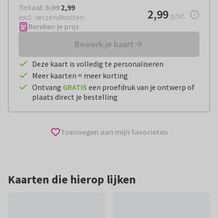
Totaal:
€ 2,99
Totaal:
3,09
2,99
€ 2,99
2,99
per stuk
p/st.
excl. verzendkosten
Bereken je prijs
Bewerk je kaart
Deze kaart is volledig te personaliseren
Meer kaarten = meer korting
Ontvang
GRATIS
een proefdruk van je ontwerp of
plaats direct je bestelling
Toevoegen aan mijn favorieten
Kaarten die hierop lijken