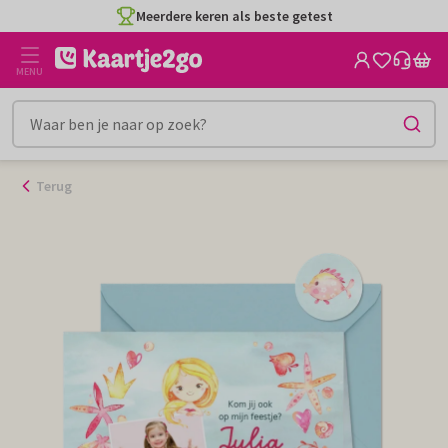
Ga
Meerdere keren als beste getest
naar
de
MENU
inhoud
Terug