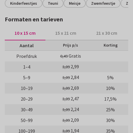
Kinderfeestjes
Teuni
Meisje
Zwemfeestje
Zee
Formaten en tarieven
10 x 15 cm
15 x 21 cm
21 x 30 cm
Aantal
Prijs p/s
Korting
Gratis
Proefdruk
0,49
2,99
1–4
3,09
2,84
5–9
5%
3,09
2,69
10–19
10%
3,09
2,47
20–29
17,5%
3,09
2,24
30–49
25%
3,09
2,09
50–99
30%
3,09
1,94
100–199
35%
3,09