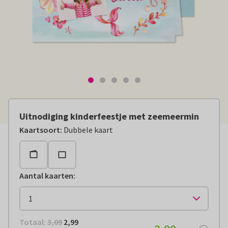
Uitnodiging kinderfeestje met zeemeermin
Kaartsoort
:
Dubbele kaart
Aantal kaarten
:
Totaal:
€ 2,99
Totaal:
3,09
2,99
€ 2,99
per stuk