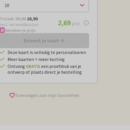
Totaal:
€ 26,90
Totaal:
30,90
26,90
€ 2,69
2,69
per stuk
p/st.
excl. verzendkosten
Bereken je prijs
Bewerk je kaart
Deze kaart is volledig te personaliseren
Meer kaarten = meer korting
Ontvang
GRATIS
een proefdruk van je
ontwerp of plaats direct je bestelling
Toevoegen aan mijn favorieten