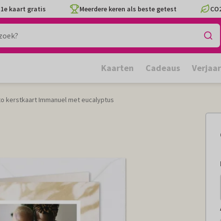
1e kaart gratis
Meerdere keren als beste getest
CO2
Kaarten
Cadeaus
Verjaa
oto kerstkaart Immanuel met eucalyptus