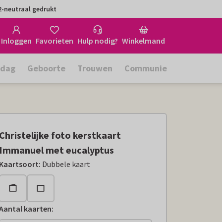
-neutraal gedrukt
Inloggen
Favorieten
Hulp nodig?
Winkelmand
rdag
Geboorte
Trouwen
Communie
Christelijke foto kerstkaart
Immanuel met eucalyptus
Kaartsoort
:
Dubbele kaart
Aantal kaarten
: