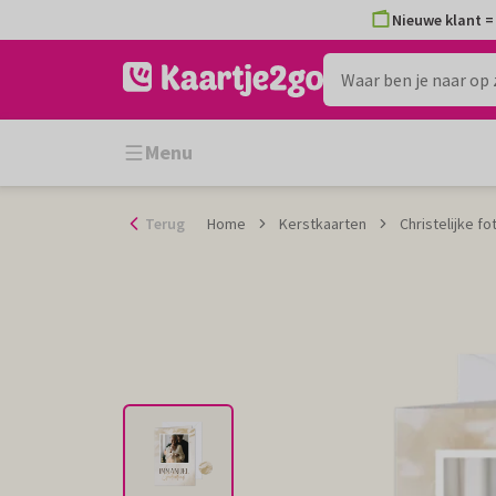
Ga
Nieuwe klant = 
naar
de
inhoud
Menu
Terug
Home
Kerstkaarten
Christelijke f