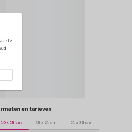
ite te
oud
rmaten en tarieven
10 x 15 cm
15 x 21 cm
21 x 30 cm