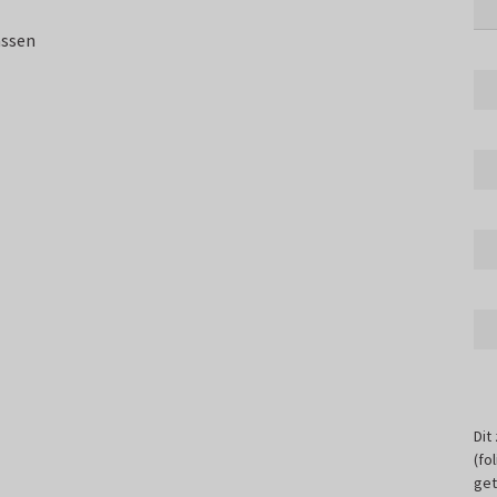
assen
Dit
(fo
get