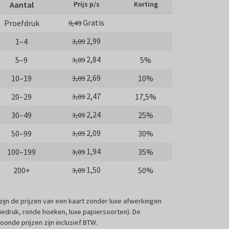
Aantal
Prijs p/s
Korting
Gratis
Proefdruk
0,49
2,99
1–4
3,09
2,84
5–9
5%
3,09
2,69
10–19
10%
3,09
2,47
20–29
17,5%
3,09
2,24
30–49
25%
3,09
2,09
50–99
30%
3,09
1,94
100–199
35%
3,09
1,50
200+
50%
3,09
 zijn de prijzen van een kaart zonder luxe afwerkingen
liedruk, ronde hoeken, luxe papiersoorten). De
oonde prijzen zijn inclusief BTW.