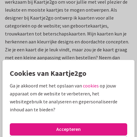
werkzaam bij Kaartje2go om voor jullie met veel plezier de
leukste en mooiste kaartjes te mogen ontwerpen. Als
designer bij Kaartje2go ontwerp ik kaarten voor alle
categorieën op de website; van geboortekaartjes,
trouwkaarten tot beterschapskaarten. Mijn kaarten kun je
herkennen aan kleurrijke designs en doordachte concepten.
Zie je een kaart die je leuk vindt, maar zou je de kaart graag
met een kleine aanpassing willen bestellen? Neem dan
gerust contact op via info@kaartje2go.nl, dan kijken we wat
Cookies van Kaartje2go
er mogelijk is.
Ga je akkoord met het opslaan van
cookies
op jouw
Filter & Zoek
apparaat om de website te verbeteren, het
websitegebruik te analyseren en gepersonaliseerde
Resultaat: 0 kaarten
inhoud aan te bieden?
Accepteren