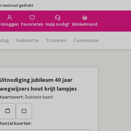
-neutraal gedrukt
Inloggen
Favorieten
Hulp nodig?
Winkelmand
rdag
Geboorte
Trouwen
Communie
Uitnodiging jubileum 40 jaar
wegwijzers hout krijt lampjes
Kaartsoort
:
Dubbele kaart
Aantal kaarten
: