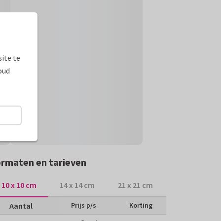
ite te
oud
rmaten en tarieven
10 x 10 cm
14 x 14 cm
21 x 21 cm
Aantal
Prijs p/s
Korting