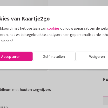
kies van Kaartje2go
akkoord met het opslaan van
cookies
op jouw apparaat om de webs
eren, het websitegebruik te analyseren en gepersonaliseerde inh
 bieden?
Accepteren
Zelf instellen
Weigeren
Fo
jubileum met houten wegwijzers
assen