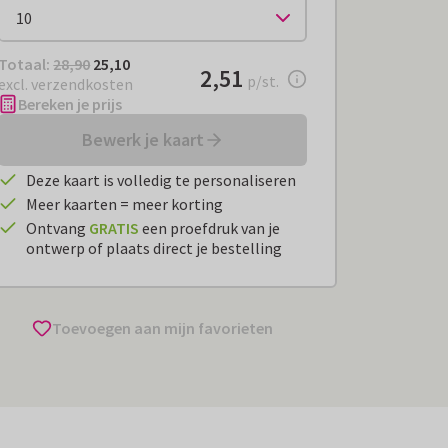
Totaal:
€ 25,10
Totaal:
28,90
25,10
€ 2,51
2,51
per stuk
p/st.
excl. verzendkosten
Bereken je prijs
Bewerk je kaart
Deze kaart is volledig te personaliseren
Meer kaarten = meer korting
Ontvang
GRATIS
een proefdruk van je
ontwerp of plaats direct je bestelling
Toevoegen aan mijn favorieten