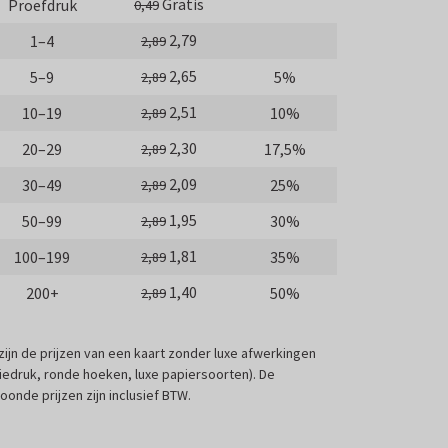
Gratis
Proefdruk
0,49
2,79
1–4
2,89
2,65
5–9
5%
2,89
2,51
10–19
10%
2,89
2,30
20–29
17,5%
2,89
2,09
30–49
25%
2,89
1,95
50–99
30%
2,89
1,81
100–199
35%
2,89
1,40
200+
50%
2,89
 zijn de prijzen van een kaart zonder luxe afwerkingen
liedruk, ronde hoeken, luxe papiersoorten). De
oonde prijzen zijn inclusief BTW.