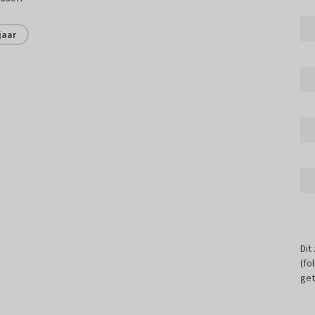
jaar
Dit
(fo
get