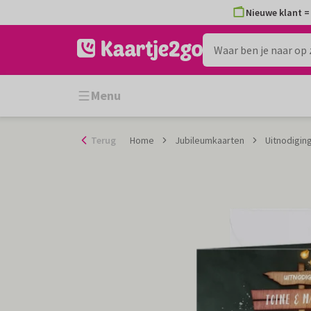
Ga
Nieuwe klant = 
naar
de
inhoud
Menu
Terug
Home
Jubileumkaarten
Uitnodiging