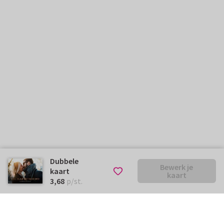
Dubbele
Bewerk je
kaart
kaart
€ 3,68
p/st.
3,68
p/st.