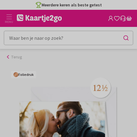
Ga
Meerdere keren als beste getest
naar
de
MENU
inhoud
Terug
Foliedruk
Foliedruk
Foliedruk
Foliedruk
Foliedruk