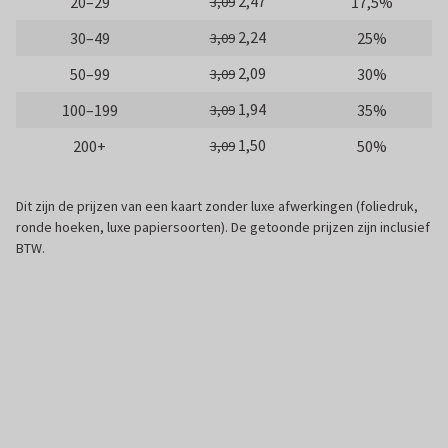
2,47
20–29
17,5%
3,09
2,24
30–49
25%
3,09
2,09
50–99
30%
3,09
1,94
100–199
35%
3,09
1,50
200+
50%
3,09
Dit zijn de prijzen van een kaart zonder luxe afwerkingen (foliedruk,
ronde hoeken, luxe papiersoorten). De getoonde prijzen zijn inclusief
BTW.