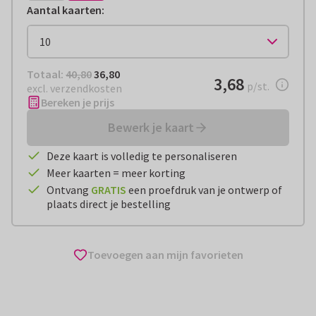
Aantal kaarten
:
Totaal:
€ 36,80
Totaal:
40,80
36,80
€ 3,68
3,68
per stuk
p/st.
excl. verzendkosten
Bereken je prijs
Bewerk je kaart
Deze kaart is volledig te personaliseren
Meer kaarten = meer korting
Ontvang
GRATIS
een proefdruk van je ontwerp of
plaats direct je bestelling
Toevoegen aan mijn favorieten