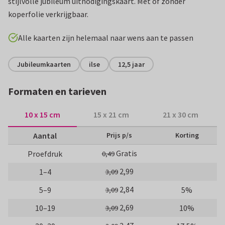
stijlvolle jubileum uitnodigingskaart. Met of zonder
koperfolie verkrijgbaar.
Alle kaarten zijn helemaal naar wens aan te passen
Jubileumkaarten
ilse
12,5 jaar
Formaten en tarieven
10 x 15 cm
15 x 21 cm
21 x 30 cm
Aantal
Prijs p/s
Korting
Gratis
Proefdruk
0,49
2,99
1–4
3,09
2,84
5–9
5%
3,09
2,69
10–19
10%
3,09