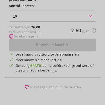
Aantal kaarten
:
Totaal:
€ 26,00
Totaal:
29,90
26,00
€ 2,60
2,60
per stuk
p/st.
excl. verzendkosten
Bereken je prijs
Bewerk je kaart
Deze kaart is volledig te personaliseren
Meer kaarten = meer korting
Ontvang
GRATIS
een proefdruk van je ontwerp of
plaats direct je bestelling
Toevoegen aan mijn favorieten