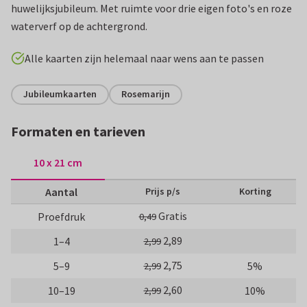
huwelijksjubileum. Met ruimte voor drie eigen foto's en roze
waterverf op de achtergrond.
Alle kaarten zijn helemaal naar wens aan te passen
Jubileumkaarten
Rosemarijn
Formaten en tarieven
10 x 21 cm
Aantal
Prijs p/s
Korting
Gratis
Proefdruk
0,49
2,89
1–4
2,99
2,75
5–9
5%
2,99
2,60
10–19
10%
2,99