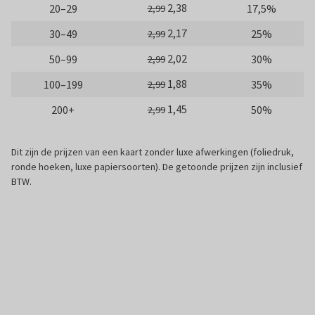
2,38
20–29
17,5%
2,99
2,17
30–49
25%
2,99
2,02
50–99
30%
2,99
1,88
100–199
35%
2,99
1,45
200+
50%
2,99
Dit zijn de prijzen van een kaart zonder luxe afwerkingen (foliedruk,
ronde hoeken, luxe papiersoorten). De getoonde prijzen zijn inclusief
BTW.