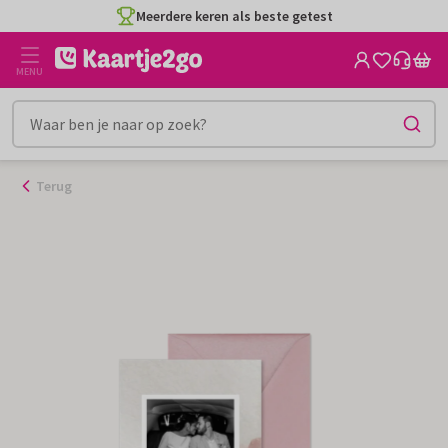
Ga
Meerdere keren als beste getest
naar
de
MENU
inhoud
Terug