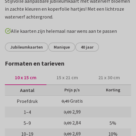
Stijlvolle aanpasbare jubileumkaart met waterverf bloemen
in zachte kleuren en koperfolie hartjes! Met een lichtroze
waterverf achtergrond.
Alle kaarten zijn helemaal naar wens aan te passen
Jubileumkaarten
Manique
40 jaar
Formaten en tarieven
10 x 15 cm
15 x 21 cm
21 x 30 cm
Aantal
Prijs p/s
Korting
Gratis
Proefdruk
0,49
2,99
1–4
3,09
2,84
5–9
5%
3,09
2,69
10–19
10%
3,09