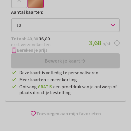
Aantal kaarten
:
Totaal:
€ 36,80
Totaal:
40,80
36,80
€ 3,68
3,68
per stuk
p/st.
excl. verzendkosten
Bereken je prijs
Bewerk je kaart
Deze kaart is volledig te personaliseren
Meer kaarten = meer korting
Ontvang
GRATIS
een proefdruk van je ontwerp of
plaats direct je bestelling
Toevoegen aan mijn favorieten