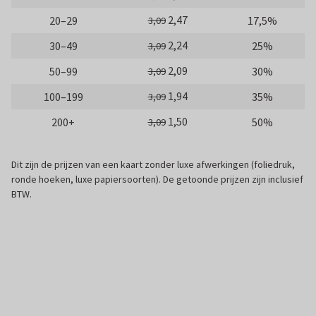
2,47
20–29
17,5%
3,09
2,24
30–49
25%
3,09
2,09
50–99
30%
3,09
1,94
100–199
35%
3,09
1,50
200+
50%
3,09
Dit zijn de prijzen van een kaart zonder luxe afwerkingen (foliedruk,
ronde hoeken, luxe papiersoorten). De getoonde prijzen zijn inclusief
BTW.