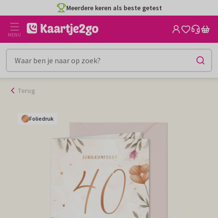
Ga
Meerdere keren als beste getest
naar
de
MENU
inhoud
Terug
Foliedruk
Foliedruk
Foliedruk
Foliedruk
Foliedruk