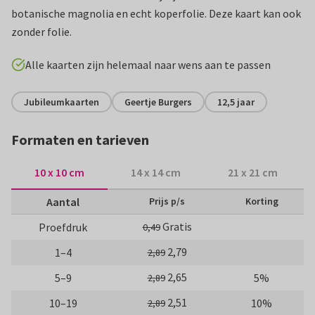
botanische magnolia en echt koperfolie. Deze kaart kan ook
zonder folie.
Alle kaarten zijn helemaal naar wens aan te passen
Jubileumkaarten
Geertje Burgers
12,5 jaar
Formaten en tarieven
10 x 10 cm
14 x 14 cm
21 x 21 cm
Aantal
Prijs p/s
Korting
Gratis
Proefdruk
0,49
2,79
1–4
2,89
2,65
5–9
5%
2,89
2,51
10–19
10%
2,89