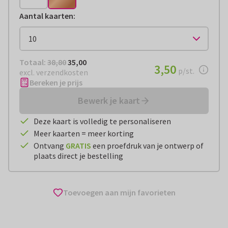
Aantal kaarten
:
Totaal:
€ 35,00
Totaal:
38,80
35,00
€ 3,50
3,50
per stuk
p/st.
excl. verzendkosten
Bereken je prijs
Bewerk je kaart
Deze kaart is volledig te personaliseren
Meer kaarten = meer korting
Ontvang
GRATIS
een proefdruk van je ontwerp of
plaats direct je bestelling
Toevoegen aan mijn favorieten