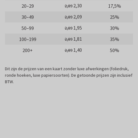
2,30
20–29
17,5%
2,89
2,09
30–49
25%
2,89
1,95
50–99
30%
2,89
1,81
100–199
35%
2,89
1,40
200+
50%
2,89
Dit zijn de prijzen van een kaart zonder luxe afwerkingen (foliedruk,
ronde hoeken, luxe papiersoorten). De getoonde prijzen zijn inclusief
BTW.