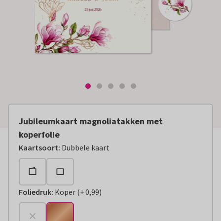
Jubileumkaart magnoliatakken met
koperfolie
Kaartsoort
:
Dubbele kaart
Foliedruk
:
Koper
(
+
0,99
)
+
€ 0,99