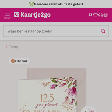
Ga
Meerdere keren als beste getest
naar
de
MENU
inhoud
Terug
Foliedruk
Foliedruk
Foliedruk
Foliedruk
Foliedruk