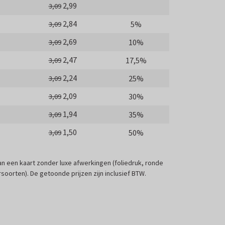
2,99
3,09
2,84
5%
3,09
2,69
10%
3,09
2,47
17,5%
3,09
2,24
25%
3,09
2,09
30%
3,09
1,94
35%
3,09
1,50
50%
3,09
 van een kaart zonder luxe afwerkingen (foliedruk, ronde
soorten). De getoonde prijzen zijn inclusief BTW.