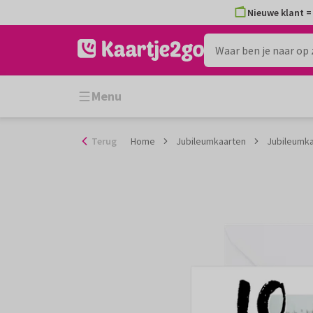
Ga
Nieuwe klant = 
naar
de
inhoud
Menu
Terug
Home
Jubileumkaarten
Jubileumkaa