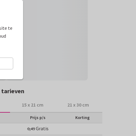
ite te
oud
 tarieven
15 x 21 cm
21 x 30 cm
Prijs p/s
Korting
Gratis
0,49