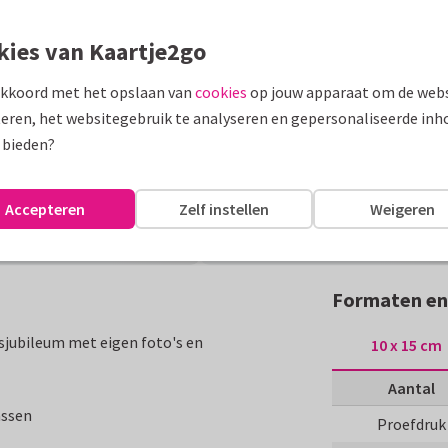
kies van Kaartje2go
akkoord met het opslaan van
cookies
op jouw apparaat om de webs
eren, het websitegebruik te analyseren en gepersonaliseerde inh
 bieden?
Accepteren
Zelf instellen
Weigeren
Formaten en
ksjubileum met eigen foto's en
10 x 15 cm
Aantal
assen
Proefdruk