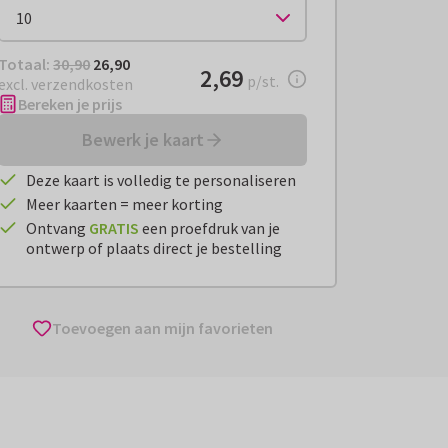
Totaal:
€ 26,90
Totaal:
30,90
26,90
€ 2,69
2,69
per stuk
p/st.
excl. verzendkosten
Bereken je prijs
Bewerk je kaart
Deze kaart is volledig te personaliseren
Meer kaarten = meer korting
Ontvang
GRATIS
een proefdruk van je
ontwerp of plaats direct je bestelling
Toevoegen aan mijn favorieten