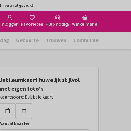
-neutraal gedrukt
Inloggen
Favorieten
Hulp nodig?
Winkelmand
rdag
Geboorte
Trouwen
Communie
Jubileumkaart huwelijk stijlvol
met eigen foto's
Kaartsoort
:
Dubbele kaart
Aantal kaarten
: