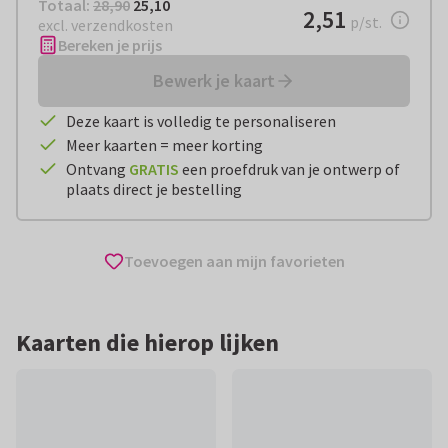
Totaal:
€ 25,10
Totaal:
28,90
25,10
€ 2,51
2,51
per stuk
p/st.
excl. verzendkosten
Bereken je prijs
Bewerk je kaart
Deze kaart is volledig te personaliseren
Meer kaarten = meer korting
Ontvang
GRATIS
een proefdruk van je ontwerp of
plaats direct je bestelling
Toevoegen aan mijn favorieten
Kaarten die hierop lijken