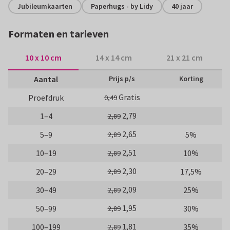
Jubileumkaarten
Paperhugs - by Lidy
40 jaar
Formaten en tarieven
10 x 10 cm
14 x 14 cm
21 x 21 cm
Aantal
Prijs p/s
Korting
Gratis
Proefdruk
0,49
2,79
1–4
2,89
2,65
5–9
5%
2,89
2,51
10–19
10%
2,89
2,30
20–29
17,5%
2,89
2,09
30–49
25%
2,89
1,95
50–99
30%
2,89
1,81
100–199
35%
2,89