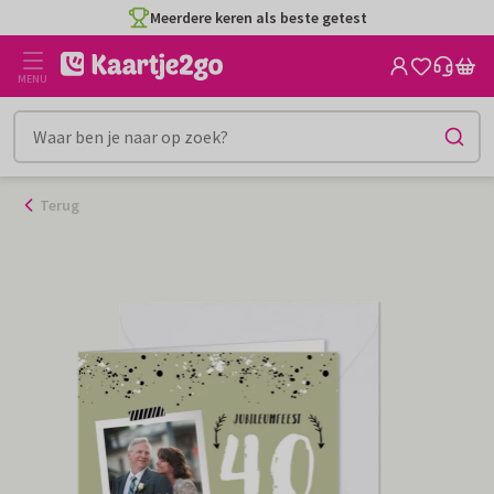
Ga
Meerdere keren als beste getest
naar
de
MENU
inhoud
Terug