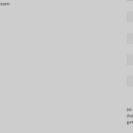
assen
Dit
(fo
get