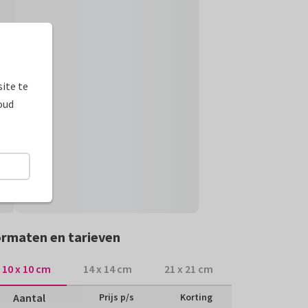
ite te
oud
rmaten en tarieven
10 x 10 cm
14 x 14 cm
21 x 21 cm
Aantal
Prijs p/s
Korting