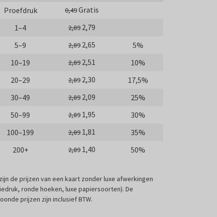
Gratis
Proefdruk
0,49
2,79
1–4
2,89
2,65
5–9
5%
2,89
2,51
10–19
10%
2,89
2,30
20–29
17,5%
2,89
2,09
30–49
25%
2,89
1,95
50–99
30%
2,89
1,81
100–199
35%
2,89
1,40
200+
50%
2,89
 zijn de prijzen van een kaart zonder luxe afwerkingen
liedruk, ronde hoeken, luxe papiersoorten). De
oonde prijzen zijn inclusief BTW.