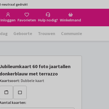
-neutraal gedrukt
Inloggen
Favorieten
Hulp nodig?
Winkelmand
rdag
Geboorte
Trouwen
Communie
Jubileumkaart 60 foto jaartallen
donkerblauw met terrazzo
Kaartsoort
:
Dubbele kaart
Aantal kaarten
: