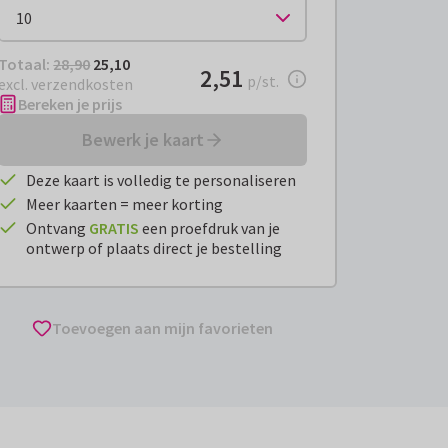
Totaal:
€ 25,10
Totaal:
28,90
25,10
€ 2,51
2,51
per stuk
p/st.
excl. verzendkosten
Bereken je prijs
Bewerk je kaart
Deze kaart is volledig te personaliseren
Meer kaarten = meer korting
Ontvang
GRATIS
een proefdruk van je
ontwerp of plaats direct je bestelling
Toevoegen aan mijn favorieten