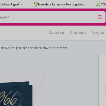
1e kaart gratis
Meerdere keren als beste getest
CO2
Kaarten
Cadeaus
Verjaa
art 60 foto jaartallen donkerblauw met terrazzo