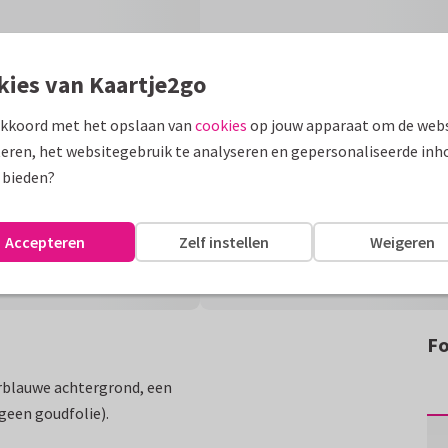
kies van Kaartje2go
akkoord met het opslaan van
cookies
op jouw apparaat om de webs
eren, het websitegebruik te analyseren en gepersonaliseerde inh
 bieden?
Accepteren
Zelf instellen
Weigeren
Fo
erblauwe achtergrond, een
geen goudfolie).