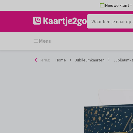
Ga
Nieuwe klant = 
naar
de
inhoud
Menu
Terug
Home
Jubileumkaarten
Jubileumka