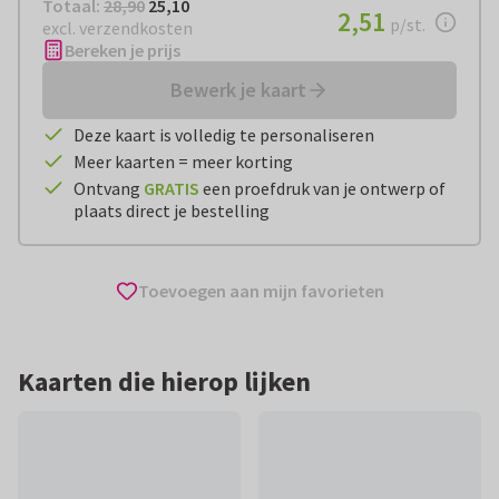
Totaal:
€ 25,10
Totaal:
28,90
25,10
€ 2,51
2,51
per stuk
p/st.
excl. verzendkosten
Bereken je prijs
Bewerk je kaart
Deze kaart is volledig te personaliseren
Meer kaarten = meer korting
Ontvang
GRATIS
een proefdruk van je ontwerp of
plaats direct je bestelling
Toevoegen aan mijn favorieten
Kaarten die hierop lijken