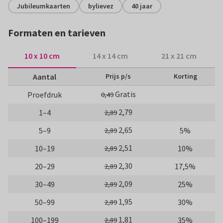
Jubileumkaarten
bylievez
40 jaar
Formaten en tarieven
10 x 10 cm
14 x 14 cm
21 x 21 cm
Aantal
Prijs p/s
Korting
Gratis
Proefdruk
0,49
2,79
1–4
2,89
2,65
5–9
5%
2,89
2,51
10–19
10%
2,89
2,30
20–29
17,5%
2,89
2,09
30–49
25%
2,89
1,95
50–99
30%
2,89
1,81
100–199
35%
2,89