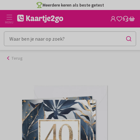
Ga
Meerdere keren als beste getest
naar
de
MENU
inhoud
Terug