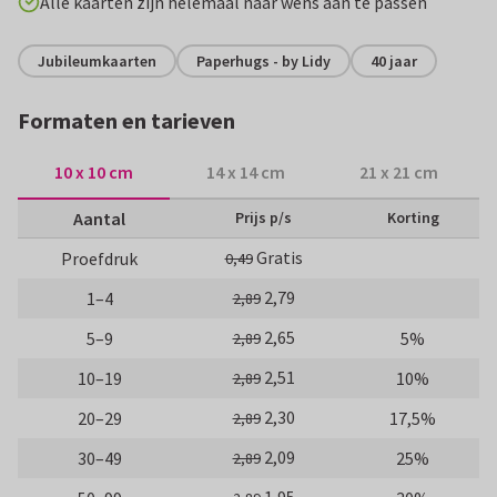
Alle kaarten zijn helemaal naar wens aan te passen
Jubileumkaarten
Paperhugs - by Lidy
40 jaar
Formaten en tarieven
10 x 10 cm
14 x 14 cm
21 x 21 cm
Aantal
Prijs p/s
Korting
Gratis
Proefdruk
0,49
2,79
1–4
2,89
2,65
5–9
5%
2,89
2,51
10–19
10%
2,89
2,30
20–29
17,5%
2,89
2,09
30–49
25%
2,89