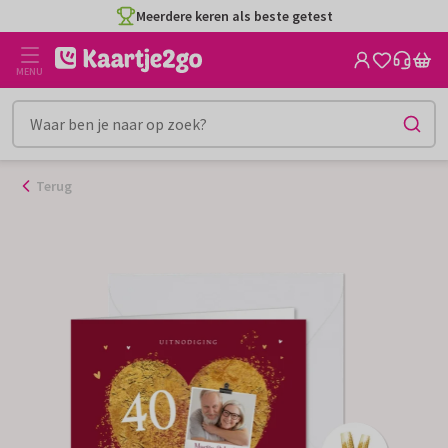
Ga
Meerdere keren als beste getest
naar
de
MENU
inhoud
Terug