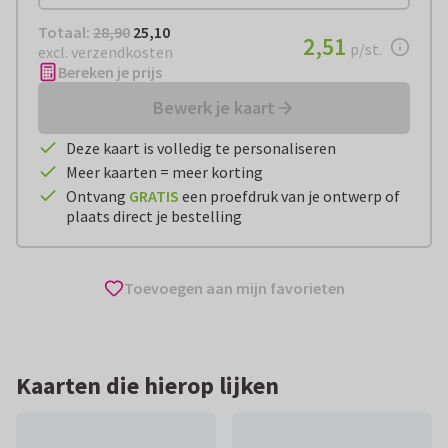
Totaal:
€ 25,10
Totaal:
28,90
25,10
€ 2,51
2,51
per stuk
p/st.
excl. verzendkosten
Bereken je prijs
Bewerk je kaart
Deze kaart is volledig te personaliseren
Meer kaarten = meer korting
Ontvang
GRATIS
een proefdruk van je ontwerp of
plaats direct je bestelling
Toevoegen aan mijn favorieten
Kaarten die hierop lijken