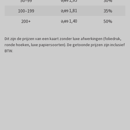
1,95
50–99
30%
2,89
1,81
100–199
35%
2,89
1,40
200+
50%
2,89
Dit zijn de prijzen van een kaart zonder luxe afwerkingen (foliedruk,
ronde hoeken, luxe papiersoorten). De getoonde prijzen zijn inclusief
BTW.