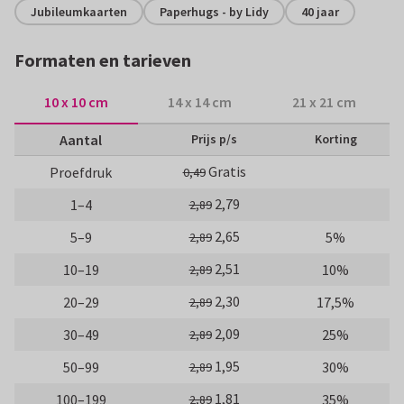
Jubileumkaarten
Paperhugs - by Lidy
40 jaar
Formaten en tarieven
10 x 10 cm
14 x 14 cm
21 x 21 cm
Aantal
Prijs p/s
Korting
Gratis
Proefdruk
0,49
2,79
1–4
2,89
2,65
5–9
5%
2,89
2,51
10–19
10%
2,89
2,30
20–29
17,5%
2,89
2,09
30–49
25%
2,89
1,95
50–99
30%
2,89
1,81
100–199
35%
2,89