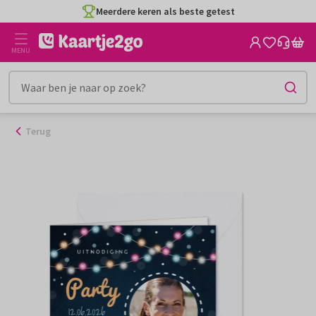
Ga
Meerdere keren als beste getest
naar
de
MENU
inhoud
Terug