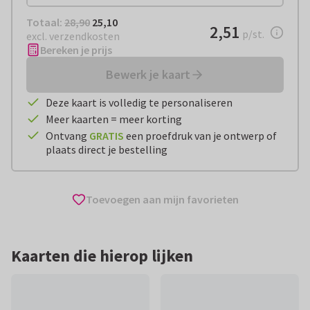
Totaal:
€ 25,10
Totaal:
28,90
25,10
€ 2,51
2,51
per stuk
p/st.
excl. verzendkosten
Bereken je prijs
Bewerk je kaart
Deze kaart is volledig te personaliseren
Meer kaarten = meer korting
Ontvang
GRATIS
een proefdruk van je ontwerp of
plaats direct je bestelling
Toevoegen aan mijn favorieten
Kaarten die hierop lijken